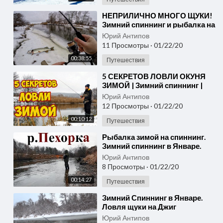
⁣НЕПРИЛИЧНО МНОГО ЩУКИ!
Зимний спиннинг и рыбалка на
щуку 2019! Ловля щуки на
Юрий Антипов
малой реке зимой
11 Просмотры
·
01/22/20
00:38:55
Путешествия
⁣5 СЕКРЕТОВ ЛОВЛИ ОКУНЯ
ЗИМОЙ | Зимний спиннинг |
Ультралайт | Рыбалка на окуня
Юрий Антипов
12 Просмотры
·
01/22/20
00:10:12
Путешествия
⁣Рыбалка зимой на спиннинг.
Зимний спиннинг в Январе.
Ловля в Подмосковье на реке
Юрий Антипов
Пехорка 2020.
8 Просмотры
·
01/22/20
00:14:27
Путешествия
⁣Зимний Спиннинг в Январе.
Ловля щуки на Джиг
Юрий Антипов