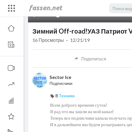
00:00
Зимний Off-road!УАЗ Патриот V
16
Просмотры
·
12/21/19
Поделиться
Sector Ice
Подписчики
В
Техника
Всем доброго времени суток!
Я рад что вы зашли на мой канал!
Теперь все подписчики канала получать п
И в дальнейшем мы будем розыгрывать це
Я буду расширять список партнеров для п