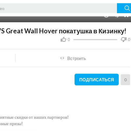
16:38
10
S Great Wall Hover покатушка в Кизинку!
0
0
Встроить
ПОДПИСАТЬСЯ
0
риятные скидки от наших партнеров!
нные призы!
одписчиков!