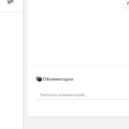
Желаю всем приятного просмотра!
Ставьте лайки!
Подписывайтесь на канал!
Пишите комментарии!
Делайте репост в соц.сети!
Желаю всем приятного просмотра!
Партнёры канала:
ТРОКОТ-https://www.instagram.com/trok
2
https://vk.com/trokot_official_group
Интернет магазин автоинструмента-https:
0 Комментарии
https://vk.com/avtodeloinstrument
Самые низкие цены на качественные ножи
+79288061390 WhatsApp
Всем подписчикам канала партнёры подго
Для этого надо знать кодовое слово!
Следите за каналом и вы получите возмож
Подпишись на канал поддержи патриот