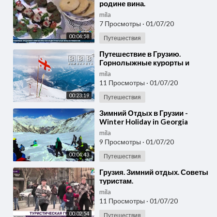
родине вина.
mila
7 Просмотры
·
01/07/20
00:04:58
Путешествия
⁣Путешествие в Грузию.
Горнолыжные курорты и
зимний отдых
mila
11 Просмотры
·
01/07/20
00:23:19
Путешествия
⁣Зимний Отдых в Грузии -
Winter Holiday in Georgia
mila
9 Просмотры
·
01/07/20
00:04:43
Путешествия
⁣Грузия. Зимний отдых. Советы
туристам.
mila
11 Просмотры
·
01/07/20
00:02:54
Путешествия