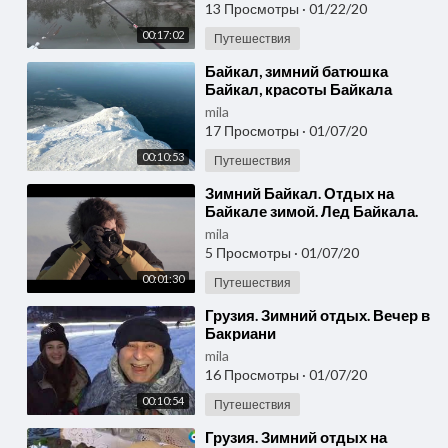
13 Просмотры
·
01/22/20
00:17:02
Путешествия
⁣Байкал, зимний батюшка
Байкал, красоты Байкала
зимой!!
mila
17 Просмотры
·
01/07/20
00:10:53
Путешествия
⁣Зимний Байкал. Отдых на
Байкале зимой. Лед Байкала.
Туры на Байкал.
mila
5 Просмотры
·
01/07/20
00:01:30
Путешествия
⁣Грузия. Зимний отдых. Вечер в
Бакриани
mila
16 Просмотры
·
01/07/20
00:10:54
Путешествия
⁣Грузия. Зимний отдых на