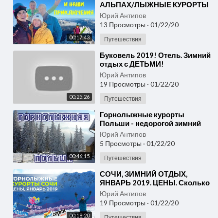
АЛЬПАХ/ЛЫЖНЫЕ КУРОРТЫ
ГАРМИШ И ЦУГШПИТЦЕ В
Юрий Антипов
ГЕРМАНИИ/ ДАРИМ
13 Просмотры
·
01/22/20
ПОДАРКИ НА РОЖДЕСТВО
00:17:43
Путешествия
⁣Буковель 2019! Отель. Зимний
отдых с ДЕТЬМИ!
Горнолыжный курорт!
Юрий Антипов
19 Просмотры
·
01/22/20
00:25:26
Путешествия
⁣Горнолыжные курорты
Польши - недорогой зимний
отдых и катание на лыжах
Юрий Антипов
5 Просмотры
·
01/22/20
00:46:15
Путешествия
⁣СОЧИ, ЗИМНИЙ ОТДЫХ,
ЯНВАРЬ 2019. ЦЕНЫ. Сколько
стоит поездка.
Юрий Антипов
19 Просмотры
·
01/22/20
00:18:20
Путешествия