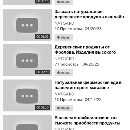
00:05:15
Фильмы
⁣Заказать натуральные
деревенские продукты в онлайн
магазине NatGard. Микросферы в
NATGARD
Москве
10 Просмотры
·
04/20/23
00:01:51
Фильмы
⁣Деревенские продукты от
Фролова. Изделия высокого
качества с микросферами в
NATGARD
онлайн магазине NatGard
7 Просмотры
·
04/20/23
00:02:28
Фильмы
⁣Натуральная фермерская еда в
нашем интернет магазине
NatGard Продукты от Фролова
NATGARD
Микросферы
10 Просмотры
·
04/17/23
00:02:13
Фильмы
⁣В нашем онлайн магазине, вы
сможете приобрести продукты
высокого качества, содержащие
NATGARD