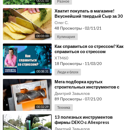
00:01:00
Разное
⁣Хватит покупать в магазине!
Вкуснейший твердый Сыр за 30
минут! Натуральный
Олег С.
48 Просмотры
·
02/11/21
00:03:00
Кулинария
⁣Как справиться со стрессом? Как
справиться со стрессом
самостоятельно? 5 возможных
XTM60
инструментов
18 Просмотры
·
11/03/20
00:08:31
Люди и блоги
⁣Мега подборка крутых
строительных инструментов с
Aliexpress, лучшее с Алиэкспресс
Дмитрий Завьялов
2020
89 Просмотры
·
07/21/20
00:32:29
Техника
⁣13 полезных инструментов
фирмы DEKO с Aliexpress
Дмитрий Завьялов