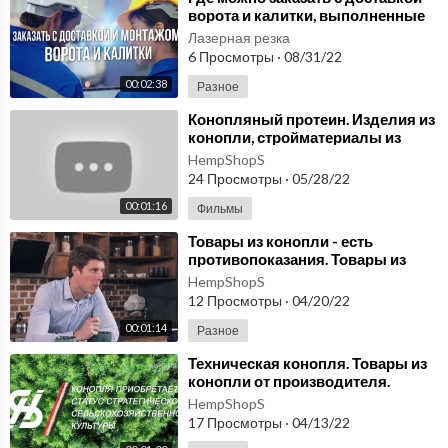
ворота и калитки, выполненные
лазерной резкой металла рядом с
Лазерная резка
Москвой
6 Просмотры
·
08/31/22
00:02:38
Разное
⁣Конопляный протеин. Изделия из
конопли, стройматериалы из
конопли, сырье из конопли в
HempShopS
магазине.
24 Просмотры
·
05/28/22
00:01:16
Фильмы
⁣Товары из конопли - есть
противопоказания. Товары из
конопли от производителя в
HempShopS
интернет магазине.
12 Просмотры
·
04/20/22
00:01:14
Разное
⁣Техническая конопля. Товары из
конопли от производителя.
Конопля можно купить в магазине
HempShopS
конопли.
17 Просмотры
·
04/13/22