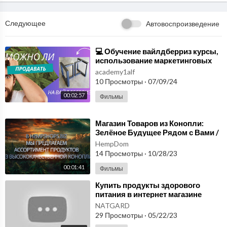
Следующее
Автовоспроизведение
⁣💻 Обучение вайлдберриз курсы,
использование маркетинговых
инструментов.
academy1alf
10 Просмотры
·
07/09/24
00:02:57
Фильмы
⁣Магазин Товаров из Конопли:
Зелёное Будущее Рядом с Вами /
hempshops.biz
HempDom
14 Просмотры
·
10/28/23
00:01:41
Фильмы
⁣Купить продукты здорового
питания в интернет магазине
NatGard, а также изделия из
NATGARD
микросфер.
29 Просмотры
·
05/22/23