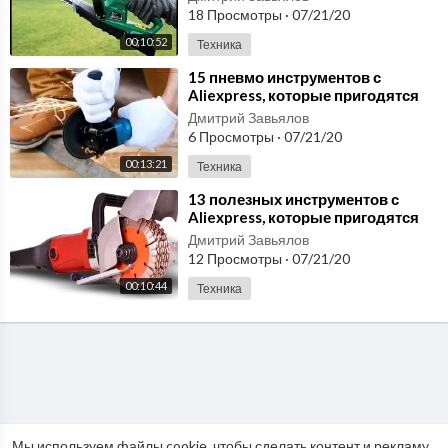
18 Просмотры
·
07/21/20
00:10:52
Техника
⁣15 пневмо инструментов с
Aliexpress, которые пригодятся
любому мужику
Дмитрий Завьялов
6 Просмотры
·
07/21/20
00:13:21
Техника
⁣13 полезных инструментов с
Aliexpress, которые пригодятся
любому мужику
Дмитрий Завьялов
12 Просмотры
·
07/21/20
00:10:44
Техника
Мы используем файлы cookie, чтобы сделать контент и рекламу