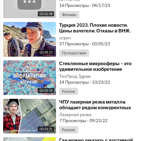
микросферы.
16 Просмотры
·
04/17/23
00:02:08
Фильмы
⁣Турция 2023. Плохие новости.
Цены взлетели. Отказы в ВНЖ.
Красивые места рядом с Аланьей
urgen
#9
37 Просмотры
·
03/05/23
00:48:23
Путешествия
⁣Стеклянные микросферы – это
удивительное изобретение
последнего века. ЧТО умаю о них
ТехПрод Здрав
в России?
14 Просмотры
·
10/23/22
00:03:59
Разное
⁣ЧПУ лазерная резка металла
обладает рядом конкурентных
преимуществ. ЛАЗЕРВОРОТА
Лазерная резка
7 Просмотры
·
09/22/22
00:03:21
Разное
⁣Где можно заказать с доставкой