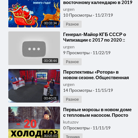
восточному календарю в 2019
новом году
urgen
10 Просмотры
·
11/27/19
00:03:34
Разное
⁣Генерал-Майор КГБ СССР о
Чипизации с 2017 по 2020 ::
Новом Мировом Порядке ::
urgen
Бесы - Инопланетяне
9 Просмотры
·
11/22/19
00:08:44
Разное
⁣Перспективы «Ротора» в
новом сезоне. Общественная
экспертиза. 17.07.19
urgen
14 Просмотры
·
11/15/19
00:40:01
Разное
⁣Первые морозы в новом доме
с тепловым насосом. Просто
Константиновы
kutuzov
0 Просмотры
·
11/11/19
00:05:10
Техника