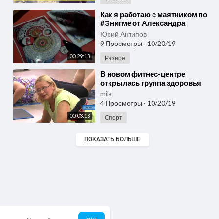
⁣Как я работаю с маятником по
#Энигме от Александра
#Тюрина
Юрий Антипов
9 Просмотры
·
10/20/19
00:29:13
Разное
⁣В новом фитнес-центре
открылась группа здоровья
для людей старшего возраста
mila
4 Просмотры
·
10/20/19
00:03:18
Спорт
ПОКАЗАТЬ БОЛЬШЕ