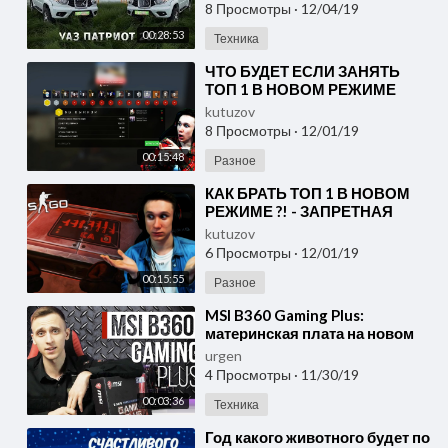
8 Просмотры
·
12/04/19
00:28:53
Техника
⁣ЧТО БУДЕТ ЕСЛИ ЗАНЯТЬ
ТОП 1 В НОВОМ РЕЖИМЕ
kutuzov
8 Просмотры
·
12/01/19
00:15:48
Разное
⁣КАК БРАТЬ ТОП 1 В НОВОМ
РЕЖИМЕ ?! - ЗАПРЕТНАЯ
ЗОНА В CS:GO / КС:ГО
kutuzov
6 Просмотры
·
12/01/19
00:15:55
Разное
⁣MSI B360 Gaming Plus:
материнская плата на новом
urgen
4 Просмотры
·
11/30/19
00:03:36
Техника
⁣Год какого животного будет по