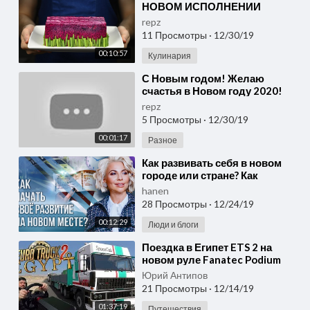
НОВОМ ИСПОЛНЕНИИ
РЕЦЕПТ НА НОВОГОДНИЙ
repz
СТОЛ 2020
11 Просмотры
·
12/30/19
00:10:57
Кулинария
⁣С Новым годом! Желаю
счастья в Новом году 2020!
Лучшее поздравление на
repz
Новый год!
5 Просмотры
·
12/30/19
00:01:17
Разное
⁣Как развивать себя в новом
городе или стране? Как
развивать себя, если еще
hanen
никого не знаешь?
28 Просмотры
·
12/24/19
00:12:29
Люди и блоги
⁣Поездка в Египет ETS 2 на
новом руле Fanatec Podium
DD2
Юрий Антипов
21 Просмотры
·
12/14/19
01:37:19
Путешествия