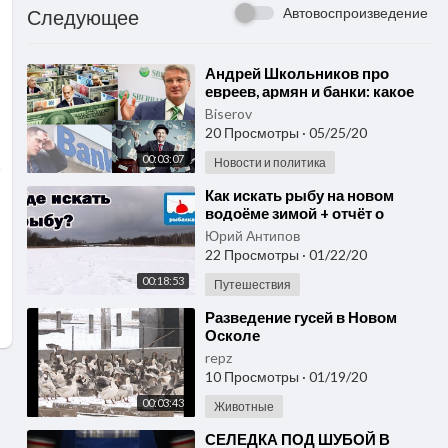
Автовоспроизведение
Следующее
⁣Андрей Школьников про
евреев, армян и банки: какое
место будет у банкиров в
Biserov
новом мире?
20 Просмотры
·
05/25/20
00:03:07
Новости и политика
⁣Как искать рыбу на новом
водоёме зимой + отчёт о
рыбалке в январе
Юрий Антипов
22 Просмотры
·
01/22/20
00:18:53
Путешествия
⁣Разведение гусей в Новом
Осколе
repz
10 Просмотры
·
01/19/20
00:03:43
Животные
⁣СЕЛЕДКА ПОД ШУБОЙ В