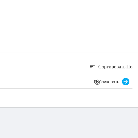
Сортировать По
sort
Публиковать