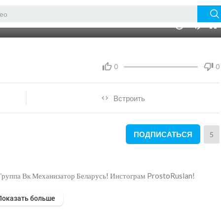
17:22
10
0
0
Встроить
ПОДПИСАТЬСЯ
5
 Группа Вк Механизатор Беларусь! Инстограм ProstoRuslan!
Показать больше