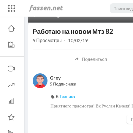
00:00
Работаю на новом Мтз 82
9
Просмотры
·
10/02/19
Поделиться
Grey
5 Подписчики
В
Техника
Приятного прасмотра! Вк Руслан Качеля!