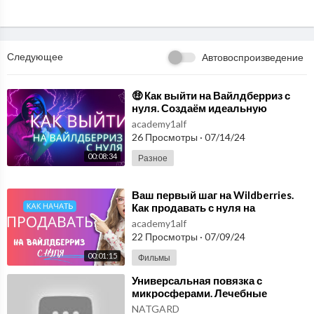
Следующее
Автовоспроизведение
⁣🤑 Как выйти на Вайлдберриз с
нуля. Создаём идеальную
ВИДЕО карточку товара для
academy1alf
маркетплейсов. Курс.
26 Просмотры
·
07/14/24
00:08:34
Разное
⁣Ваш первый шаг на Wildberries.
Как продавать с нуля на
вайлдберриз, смотрите видео.
academy1alf
22 Просмотры
·
07/09/24
00:01:15
Фильмы
⁣Универсальная повязка с
микросферами. Лечебные
микросферы купить в России.
NATGARD