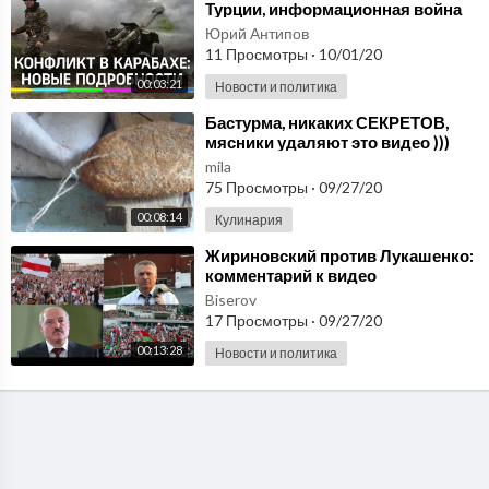
Турции, информационная война
Армении и Азербайджана и новое
Юрий Антипов
видео боёв
11 Просмотры
·
10/01/20
00:03:21
Новости и политика
⁣Бастурма, никаких СЕКРЕТОВ,
мясники удаляют это видео )))
mila
75 Просмотры
·
09/27/20
00:08:14
Кулинария
⁣Жириновский против Лукашенко:
комментарий к видео
Жириновского у посольства
Biserov
Беларуси после выборов
17 Просмотры
·
09/27/20
00:13:28
Новости и политика