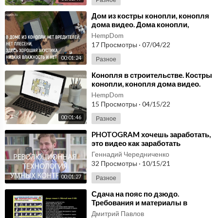
⁣Дом из костры конопли, конопля
дома видео. Дома конопли,
конопля дом, дом с конопли -
HempDom
строительство!
17 Просмотры
·
07/04/22
00:01:24
Разное
⁣Конопля в строительстве. Костры
конопли, конопля дома видео.
Строительство дома из конопли.
HempDom
15 Просмотры
·
04/15/22
00:01:46
Разное
⁣PHOTOGRAM хочешь заработать,
это видео как заработать
заработай деньги на мобильных
Геннадий Чередниченко
фотографиях.
32 Просмотры
·
10/15/21
00:01:27
Разное
⁣Сдача на пояс по дзюдо.
Требования и материалы в
плакатах и на видео. kfvideo.ru
Дмитрий Павлов