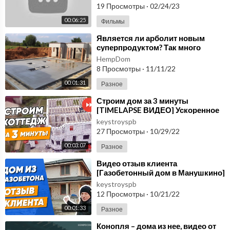
Видео отзыв, микросферы
19 Просмотры
·
02/24/23
00:06:25
Фильмы
⁣Является ли арболит новым
суперпродуктом? Так много
новых суперпродуктов, трудно
HempDom
уследить за всеми.
8 Просмотры
·
11/11/22
00:01:31
Разное
⁣Строим дом за 3 минуты
[TIMELAPSE ВИДЕО] Ускоренное
строительство дома из
keystroyspb
газобетона под ключ в СПб
27 Просмотры
·
10/29/22
00:03:07
Разное
⁣Видео отзыв клиента
[Газобетонный дом в Манушкино]
Строительство частного дома из
keystroyspb
газобетона в СПб
12 Просмотры
·
10/21/22
00:01:33
Разное
⁣Конопля – дома из нее, видео от