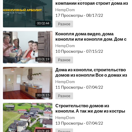
компании которая строит дома из
конопли по всей России
HempDom
HEMPDOM.ru
17 Просмотры
·
08/17/22
00:02:44
Разное
⁣Конопля дома видео, дома
конопли или конопля дом. Дом с
конопли, строительства дома из
HempDom
конопли!
10 Просмотры
·
07/15/22
00:01:19
Разное
⁣Дома из конопли, строительство
домов из конопли Все о домах из
костры конопли, конопля дома
HempDom
видео!
11 Просмотры
·
07/04/22
00:01:15
Разное
⁣Строительство домов из
конопли. А так же дом из костры
конопли, конопля дома -видео,
HempDom
дома конопли!
13 Просмотры
·
07/04/22
00:01:49
Разное