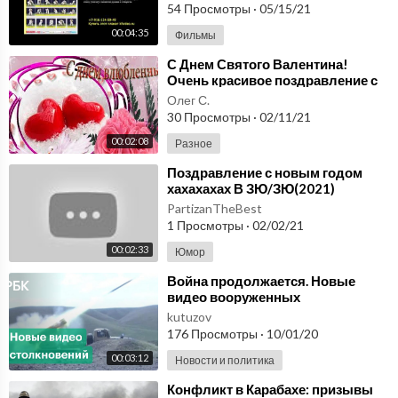
54 Просмотры
·
05/15/21
00:04:35
Фильмы
⁣С Днем Святого Валентина!
Очень красивое поздравление с
днем святого Валентина.
Олег С.
30 Просмотры
·
02/11/21
00:02:08
Разное
⁣Поздравление с новым годом
хахахахах В ЗЮ/ЗЮ(2021)
PartizanTheBest
1 Просмотры
·
02/02/21
00:02:33
Юмор
⁣Война продолжается. Новые
видео вооруженных
столкновений армий Армении и
kutuzov
Азербайджана
176 Просмотры
·
10/01/20
00:03:12
Новости и политика
⁣Конфликт в Карабахе: призывы