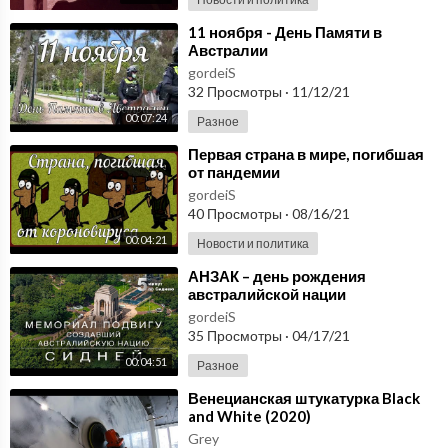
⁣11 ноября - День Памяти в
Австралии
gordeiS
32 Просмотры
·
11/12/21
00:07:24
Разное
⁣Первая страна в мире, погибшая
от пандемии
gordeiS
40 Просмотры
·
08/16/21
00:04:21
Новости и политика
⁣АНЗАК – день рождения
австралийской нации
gordeiS
35 Просмотры
·
04/17/21
00:04:51
Разное
⁣Венецианская штукатурка Black
and White (2020)
Grey