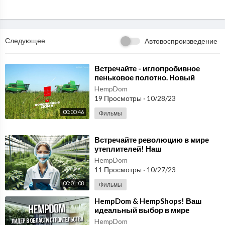
Следующее
Автовоспроизведение
⁣Встречайте - иглопробивное
пеньковое полотно. Новый
стандарт в мире нетканых
HempDom
материалов! hempshops
19 Просмотры
·
10/28/23
00:00:46
Фильмы
⁣Встречайте революцию в мире
утеплителей! Наш
инновационный утеплитель -
HempDom
совершенство теплоизоляции!
11 Просмотры
·
10/27/23
00:01:08
Фильмы
⁣HempDom & HempShops! Ваш
идеальный выбор в мире
конопли!
HempDom