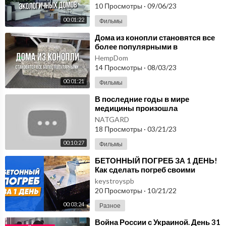
10 Просмотры
·
09/06/23
00:01:22
Фильмы
⁣Дома из конопли становятся все
более популярными в
современном мире благодаря их
HempDom
экологичности!
14 Просмотры
·
08/03/23
00:01:21
Фильмы
⁣В последние годы в мире
медицины произошла
революция благодаря
NATGARD
инновационным технологиям.
18 Просмотры
·
03/21/23
Микросферы
00:10:27
Фильмы
⁣БЕТОННЫЙ ПОГРЕБ ЗА 1 ДЕНЬ!
Как сделать погреб своими
руками?
keystroyspb
20 Просмотры
·
10/21/22
00:03:24
Разное
⁣Война России с Украиной. День 31