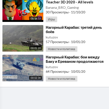
Teacher 3D 2020 - All levels
[Android - IOS] Gameplay
Banana_BRO_Gaming
- Walkthrough
30 Просмотры
·
11/10/20
00:06:53
Игры
⁣Нагорный Карабах: третий день
боёв
kutuzov
57 Просмотры
·
10/01/20
00:01:20
Новости и политика
⁣Нагорный Карабах: бои между
Баку и Ереваном продолжаются
пятый день
kutuzov
64 Просмотры
·
10/01/20
00:02:34
Новости и политика