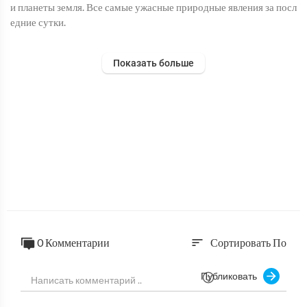
и планеты земля. Все самые ужасные природные явления за посл
едние сутки.
Ютуб Канал: https://bit.ly/3e511Ri
Показать больше
Telegram: https://t.me/ourEarth365
#Дрожьземли #катаклизмы #наводнения #землетрясение #торн
адо#последниеновости #больземли #вмире #катаклизмызадень
#катаклизмызанеделю #событиедня #flooding #hailstorm #clim
atechange
0 Комментарии
Сортировать По
sort
Публиковать