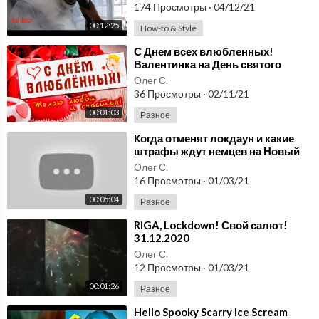
174 Просмотры
·
04/12/21
00:12:25
How-to & Style
⁣С Днем всех влюбленных!
Валентинка на День святого
Валентина 14 февраля!
Олег С.
36 Просмотры
·
02/11/21
00:01:03
Разное
⁣Когда отменят локдаун и какие
штрафы ждут немцев на Новый
год / Новости Германии /
Олег С.
31.12.2020
16 Просмотры
·
01/03/21
00:05:04
Разное
⁣RIGA, Lockdown! Свой салют!
31.12.2020
Олег С.
12 Просмотры
·
01/03/21
00:01:26
Разное
⁣Hello Spooky Scarry Ice Scream