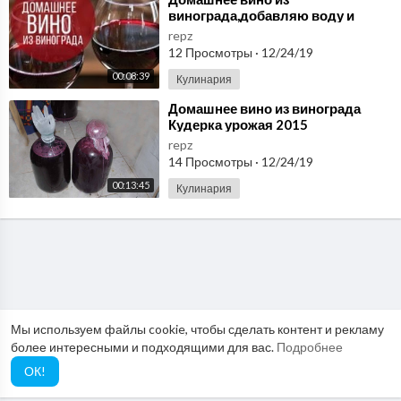
винограда,добавляю воду и
сахар 2.10.2015
repz
12 Просмотры
·
12/24/19
00:08:39
Кулинария
⁣Домашнее вино из винограда
Кудерка урожая 2015
repz
14 Просмотры
·
12/24/19
00:13:45
Кулинария
Мы используем файлы cookie, чтобы сделать контент и рекламу
более интересными и подходящими для вас.
Подробнее
ОК!