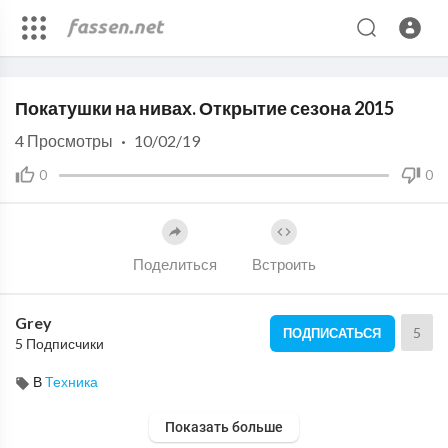
Code 150: Unknown error.
Покатушки на нивах. Открытие сезона 2015
Download File: https://www.youtube.com/watch?v=oRpn20wWhUs
4
Просмотры
·
10/02/19
0
0
Поделиться
Встроить
Grey
5
ПОДПИСАТЬСЯ
5 Подписчики
В
Техника
Показать больше