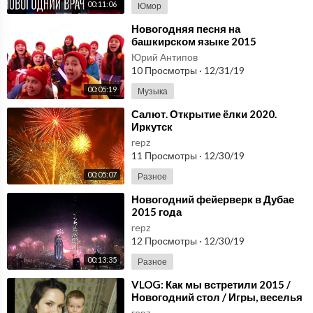
00:11:06
Юмор
⁣Новогодняя песня на
башкирском языке 2015
Юрий Антипов
10 Просмотры
·
12/31/19
00:05:19
Музыка
⁣Салют. Открытие ёлки 2020.
Иркутск
repz
11 Просмотры
·
12/30/19
00:05:07
Разное
⁣Новогодний фейерверк в Дубае
2015 года
repz
12 Просмотры
·
12/30/19
00:13:35
Разное
⁣VLOG: Как мы встретили 2015 /
Новогодний стол / Игры, веселья
/ Салют
repz