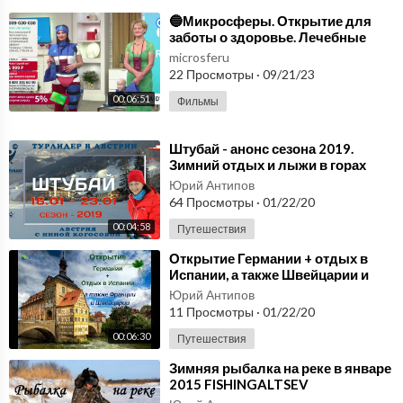
⁣🔵Микросферы. Открытие для
заботы о здоровье. Лечебные
микросферы🔵
microsferu
22 Просмотры
·
09/21/23
00:06:51
Фильмы
⁣Штубай - анонс сезона 2019.
Зимний отдых и лыжи в горах
Австрии.
Юрий Антипов
64 Просмотры
·
01/22/20
00:04:58
Путешествия
⁣Открытие Германии + отдых в
Испании, а также Швейцарии и
Франции
Юрий Антипов
11 Просмотры
·
01/22/20
00:06:30
Путешествия
⁣Зимняя рыбалка на реке в январе
2015 FISHINGALTSEV