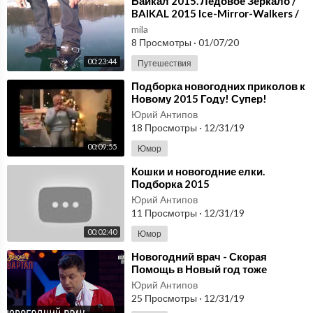
⁣Байкал 2015. Ледовое Зеркало /
BAIKAL 2015 Ice-Mirror-Walkers /
Isvidda Trekking testing
mila
8 Просмотры
·
01/07/20
00:23:44
Путешествия
⁣Подборка новогодних приколов к
Новому 2015 Году! Супер!
Юрий Антипов
18 Просмотры
·
12/31/19
00:09:55
Юмор
⁣Кошки и новогодние елки.
Подборка 2015
Юрий Антипов
11 Просмотры
·
12/31/19
00:02:40
Юмор
⁣Новогодний врач - Скорая
Помощь в Новый год тоже
отдыхает | Вечерний Квартал
Юрий Антипов
31.12.2015
25 Просмотры
·
12/31/19