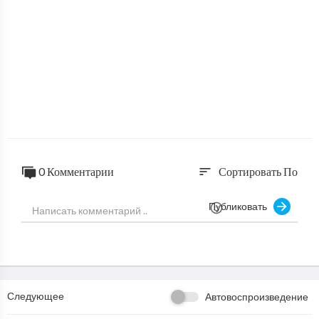
0 Комментарии
Сортировать По
sort
Публиковать
Следующее
Автовоспроизведение