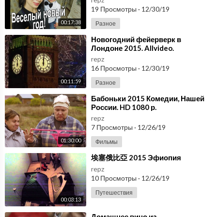
19 Просмотры
·
12/30/19
00:17:38
Разное
⁣Новогодний фейерверк в
Лондоне 2015. Allvideo.
repz
16 Просмотры
·
12/30/19
00:11:59
Разное
⁣Бабоньки 2015 Комедии, Нашей
России. HD 1080 р.
repz
7 Просмотры
·
12/26/19
01:30:00
Фильмы
⁣埃塞俄比亞 2015 Эфиопия
repz
10 Просмотры
·
12/26/19
Путешествия
00:03:13
⁣Домашнее вино из