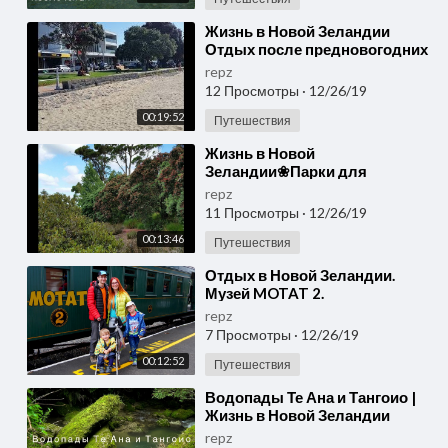
⁣Жизнь в Новой Зеландии
Отдых после предновогодних
хлопот Гуляем у моря
repz
12 Просмотры
·
12/26/19
00:19:52
Путешествия
⁣Жизнь в Новой
Зеландии❀Парки для
отдыха❀ Отдых для
repz
взрослых и детей
11 Просмотры
·
12/26/19
00:13:46
Путешествия
⁣Отдых в Новой Зеландии.
Музей MOTAT 2.
repz
7 Просмотры
·
12/26/19
00:12:52
Путешествия
⁣Водопады Те Ана и Тангоио |
Жизнь в Новой Зеландии
repz