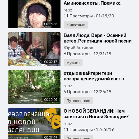
Аминокислоты. Премикс.
Задача. Свиноблогеры.
repz
11 Просмотры
·
01/19/20
00:16:38
Животные
⁣Валя,Люда, Варя - Осенний
ветер .Репетиция новой песни
под баян.
Юрий Антипов
6 Просмотры
·
12/31/19
00:02:17
Музыка
⁣отдых в кайтери тери
возвращение домой снег в
новой зеландии
repz
5 Просмотры
·
12/26/19
00:15:05
Путешествия
⁣О НОВОЙ ЗЕЛАНДИИ: Чем
заняться в Новой Зеландии?
repz
11 Просмотры
·
12/26/19
00:07:49
Путешествия