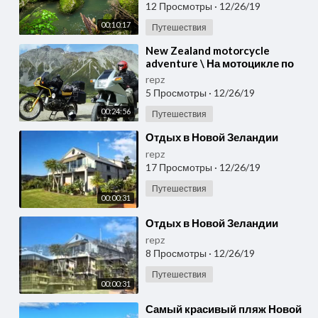
12 Просмотры
·
12/26/19
00:10:17
Путешествия
⁣New Zealand motorcycle
adventure \ На мотоцикле по
Новой Зеландии
repz
5 Просмотры
·
12/26/19
00:24:56
Путешествия
⁣Отдых в Новой Зеландии
repz
17 Просмотры
·
12/26/19
Путешествия
00:00:31
⁣Отдых в Новой Зеландии
repz
8 Просмотры
·
12/26/19
Путешествия
00:00:31
⁣Самый красивый пляж Новой