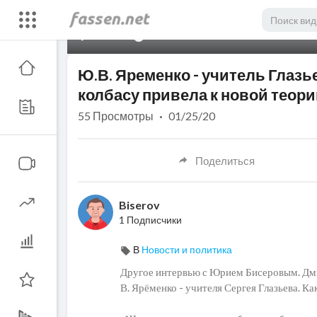
00:00
Ю.В. Яременко - учитель Глазь
колбасу привела к новой теори
55
Просмотры
·
01/25/20
Поделиться
Biserov
1 Подписчики
В
Новости и политика
Другое интервью с Юрием Бисеровым. Дми
В. Ярёменко - учителя Сергея Глазьева. К