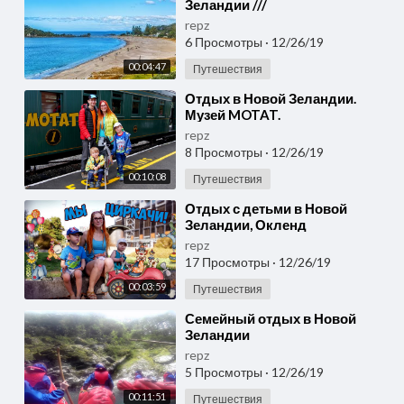
Зеландии ///
Достопримечательности
repz
Новой Зеландии
6 Просмотры
·
12/26/19
00:04:47
Путешествия
⁣Отдых в Новой Зеландии.
Музей MOTAT.
repz
8 Просмотры
·
12/26/19
00:10:08
Путешествия
⁣Отдых с детьми в Новой
Зеландии, Окленд
repz
17 Просмотры
·
12/26/19
00:03:59
Путешествия
⁣Семейный отдых в Новой
Зеландии
repz
5 Просмотры
·
12/26/19
00:11:51
Путешествия