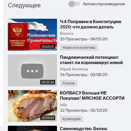
Автовоспроизведение
Следующее
⁣Ч.4 Поправки в Конституцию
2020: что должно делать
Правительство по новой
Biserov
конституции — полномочия
33 Просмотры
·
04/05/20
00:23:07
Новости и политика
⁣Пандемический потенциал:
станет ли коронавирус новой
Юрий Антипов
16 Просмотры
·
03/08/20
00:05:36
Разное
⁣КОЛБАСУ Больше НЕ
Покупаю! МЯСНОЕ АССОРТИ
НА ПРАЗДНИК и КАЖДЫЙ
mila
ДЕНЬ! ВКУСНЕЕ НЕ
12 Просмотры
·
02/10/20
ПРИДУМАТЬ!
00:04:45
Кулинария
⁣Свиноводство. Белки.