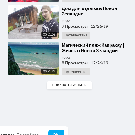
⁣Дом для отдыха в Новой
Зеландии
repz
7 Просмотры
·
12/26/19
00:01:59
Путешествия
⁣Магический пляж Каиракау |
Жизнь в Новой Зеландии
repz
8 Просмотры
·
12/26/19
00:21:22
Путешествия
ПОКАЗАТЬ БОЛЬШЕ
для вас.
Подробнее
ОК!