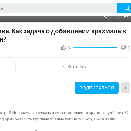
58:27
10
ева. Как задача о добавлении крахмала в
и?
3
0
Встроить
ПОДПИСАТЬСЯ
1
трий Новоженов рассказывает о становлении крупного учёного Ю.
ак формировались крупные учёные как Нильс Бор, Джон Кейнс.