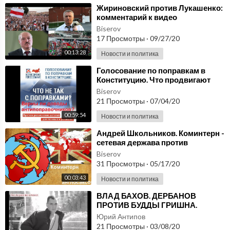
⁣Жириновский против Лукашенко:
комментарий к видео
Жириновского у посольства
Biserov
Беларуси после выборов
17 Просмотры
·
09/27/20
00:13:28
Новости и политика
⁣Голосование по поправкам в
Конституцию. Что продвигают
антипоправочники: разбор
Biserov
аргументов против
21 Просмотры
·
07/04/20
00:59:54
Новости и политика
⁣Андрей Школьников. Коминтерн -
сетевая держава против
англосаксов
Biserov
31 Просмотры
·
05/17/20
00:03:43
Новости и политика
⁣ВЛАД БАХОВ. ДЕРБАНОВ
ПРОТИВ БУДДЫ ГРИШНА.
ЧИСТО СЕРДЕЧНОЕ ПРИЗНАНИЕ
Юрий Антипов
ДЕРБАНОВА.
21 Просмотры
·
03/08/20