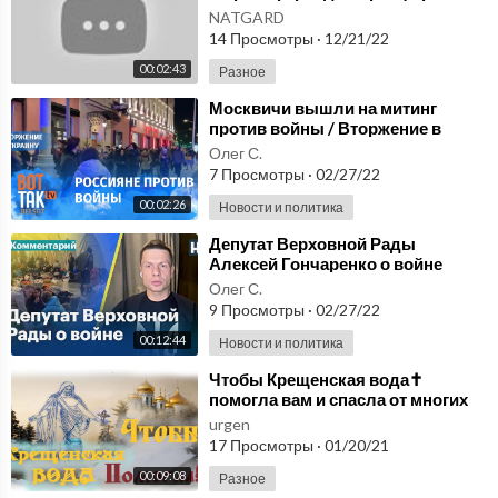
официальный сайт
NATGARD
дем смотреть танки из ссср в которых танкисты по off-road даж
производителя.
14 Просмотры
·
12/21/22
е extreme т-80 настоящий top 10
00:02:43
Разное
#нетормози #любимтачки #можновсё #жгёмпополной
⁣Москвичи вышли на митинг
против войны / Вторжение в
Украину
Олег С.
7 Просмотры
·
02/27/22
00:02:26
Новости и политика
⁣Депутат Верховной Рады
Алексей Гончаренко о войне
Путина против Украины
Олег С.
9 Просмотры
·
02/27/22
00:12:44
Новости и политика
⁣Чтобы Крещенская вода✝️
помогла вам и спасла от многих
искушений! Чудо исцеления и
urgen
спасения.
17 Просмотры
·
01/20/21
00:09:08
Разное