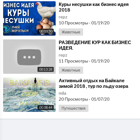
⁣Куры несушки как бизнес идея
2018
repz
10 Просмотры
·
01/19/20
00:03:50
Животные
РАЗВЕДЕНИЕ КУР КАК БИЗНЕС
ИДЕЯ.
РЕНТАБЕЛЬНОСТЬ,УСЛОВИЯ,ОБ
repz
2018-2019-2020. Бизнес идеи
11 Просмотры
·
01/19/20
00:13:28
Животные
⁣Активный отдых на Байкале
зимой 2018 , тур по льду озера
mila
20 Просмотры
·
01/07/20
00:08:44
Путешествия