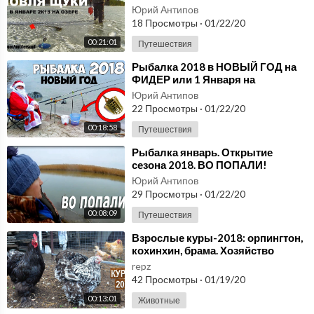
рыбалка 2018.
Юрий Антипов
18 Просмотры
·
01/22/20
00:21:01
Путешествия
⁣Рыбалка 2018 в НОВЫЙ ГОД на
ФИДЕР или 1 Января на
водохранилище
Юрий Антипов
22 Просмотры
·
01/22/20
00:18:58
Путешествия
⁣Рыбалка январь. Открытие
сезона 2018. ВО ПОПАЛИ!
Юрий Антипов
29 Просмотры
·
01/22/20
00:08:09
Путешествия
⁣Взрослые куры-2018: орпингтон,
кохинхин, брама. Хозяйство
Гуковские куры
repz
42 Просмотры
·
01/19/20
00:13:01
Животные