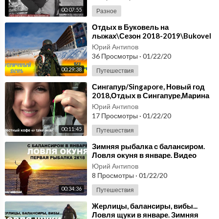
00:07:55
Разное
⁣Отдых в Буковель на
лыжах\Сезон 2018-2019\Bukovel
Юрий Антипов
36 Просмотры
·
01/22/20
00:29:38
Путешествия
⁣Сингапур/Singapore, Новый год
2018,Отдых в Сингапуре,Марина
Бей/MARINA BAY,GARDENS BY
Юрий Антипов
THE BAY
17 Просмотры
·
01/22/20
00:11:45
Путешествия
⁣Зимняя рыбалка с балансиром.
Ловля окуня в январе. Видео
отчёт от 5 января 2018.
Юрий Антипов
8 Просмотры
·
01/22/20
00:34:36
Путешествия
⁣Жерлицы, балансиры, вибы...
Ловля щуки в январе. Зимняя