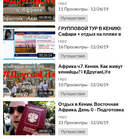
repz
11 Просмотры
·
12/26/19
00:09:41
Путешествия
⁣ГРУППОВОЙ ТУР В КЕНИЮ:
Сафари + отдых на пляже в
Момбасе
repz
16 Просмотры
·
12/26/19
00:26:14
Путешествия
⁣Африка ч7. Кения. Как живут
кенийцы? l #ДругаяLife
repz
10 Просмотры
·
12/26/19
00:06:08
Путешествия
⁣Отдых в Кении. Восточная
Африка. День 0 - Подготовка
repz
23 Просмотры
·
12/26/19
00:03:21
Путешествия