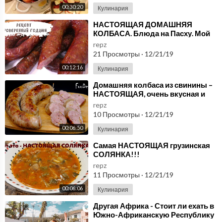
00:30:20
Кулинария
⁣НАСТОЯЩАЯ ДОМАШНЯЯ
КОЛБАСА. Блюда на Пасху. Мой
опыт.
repz
21 Просмотры
·
12/21/19
00:12:16
Кулинария
⁣Домашняя колбаса из свинины –
НАСТОЯЩАЯ, очень вкусная и
ароматная!
repz
10 Просмотры
·
12/21/19
00:06:50
Кулинария
⁣Самая НАСТОЯЩАЯ грузинская
СОЛЯНКА!!!
repz
11 Просмотры
·
12/21/19
00:06:06
Кулинария
⁣Другая Африка - Стоит ли ехать в
Южно-Африканскую Республику