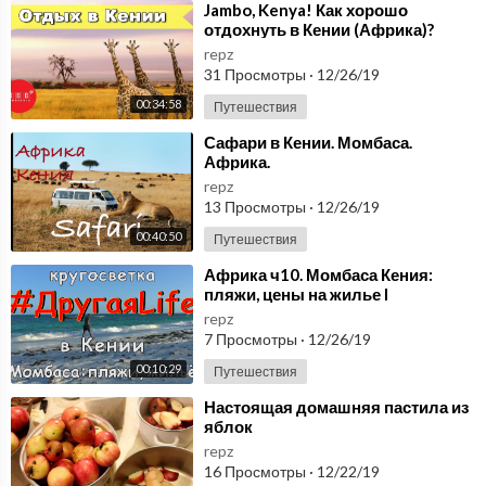
⁣Jambo, Kenya! Как хорошо
отдохнуть в Кении (Африка)?
repz
31 Просмотры
·
12/26/19
00:34:58
Путешествия
⁣Сафари в Кении. Момбаса.
Африка.
repz
13 Просмотры
·
12/26/19
00:40:50
Путешествия
⁣Африка ч10. Момбаса Кения:
пляжи, цены на жилье l
#ДругаяLife
repz
7 Просмотры
·
12/26/19
00:10:29
Путешествия
⁣Настоящая домашняя пастила из
яблок
repz
16 Просмотры
·
12/22/19