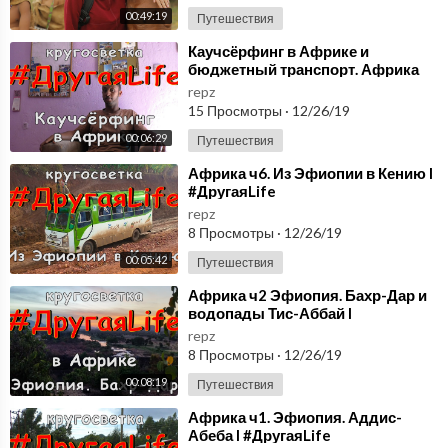
00:49:19
Путешествия
⁣Каучсёрфинг в Африке и
бюджетный транспорт. Африка
ч5. Эфиопия l #ДругаяLife
repz
15 Просмотры
·
12/26/19
00:06:29
Путешествия
⁣Африка ч6. Из Эфиопии в Кению l
#ДругаяLife
repz
8 Просмотры
·
12/26/19
00:05:42
Путешествия
⁣Африка ч2 Эфиопия. Бахр-Дар и
водопады Тис-Аббай l
#ДругаяLife
repz
8 Просмотры
·
12/26/19
00:08:19
Путешествия
⁣Африка ч1. Эфиопия. Аддис-
Абеба l #ДругаяLife