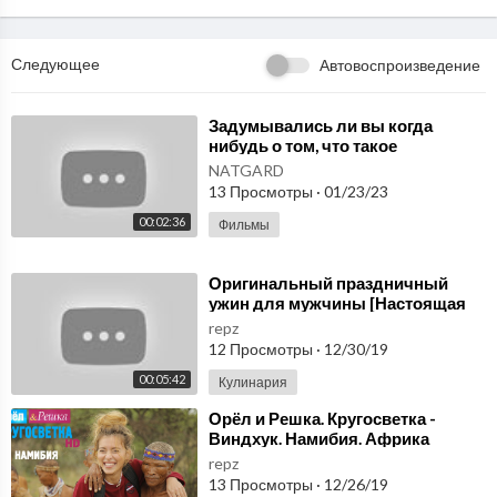
Следующее
Автовоспроизведение
⁣Задумывались ли вы когда
нибудь о том, что такое
настоящая «невесомость»?
NATGARD
Микросфера Москва
13 Просмотры
·
01/23/23
00:02:36
Фильмы
⁣Оригинальный праздничный
ужин для мужчины [Настоящая
Женщина]
repz
12 Просмотры
·
12/30/19
00:05:42
Кулинария
⁣Орёл и Решка. Кругосветка -
Виндхук. Намибия. Африка
(1080p HD)
repz
13 Просмотры
·
12/26/19