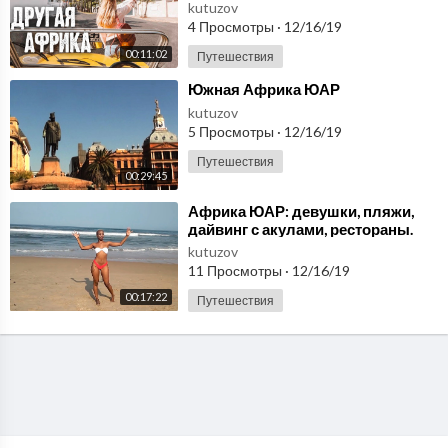
(ЮАР)? | Опасно ли в Кейптауне?
kutuzov
4 Просмотры
·
12/16/19
00:11:02
Путешествия
⁣Южная Африка ЮАР
kutuzov
5 Просмотры
·
12/16/19
Путешествия
00:29:45
⁣Африка ЮАР: девушки, пляжи,
дайвинг с акулами, рестораны.
Дурбан курорт и центр отдыха в
kutuzov
ЮАР
11 Просмотры
·
12/16/19
00:17:22
Путешествия