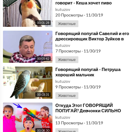
говорит - Кеша хочет пиво
kutuzov
20 Просмотры
·
11/30/19
00:01:28
Животные
⁣Говорящий попугай Савелий и его
дрессировщик Виктор Зуйков в
студии Настроения на ТВЦ
kutuzov
7 Просмотры
·
11/30/19
00:05:42
Животные
⁣Говорящий попугай - Петруша
хороший мальчик
kutuzov
9 Просмотры
·
11/30/19
00:03:31
Животные
⁣Откуда Этот ГОВОРЯЩИЙ
ПОПУГАЙ? Девчонки СИЛЬНО
РАЗОЗЛИЛИСЬ!
kutuzov
13 Просмотры
·
11/30/19
00:08:30
Животные