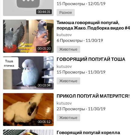
15 Просмотры
·
12/01/19
00:44:31
Разное
⁣Тимоша говорящий попугай,
порода Жако. Подборка видео #4
kutuzov
6 Просмотры
·
11/30/19
00:05:20
Животные
⁣ГОВОРЯЩИЙ ПОПУГАЙ ТОША
kutuzov
15 Просмотры
·
11/30/19
Животные
00:03:34
⁣ПРИКОЛ ПОПУГАЙ МАТЕРИТСЯ!
kutuzov
23 Просмотры
·
11/30/19
Животные
00:01:12
⁣Говорящий попугай корелла