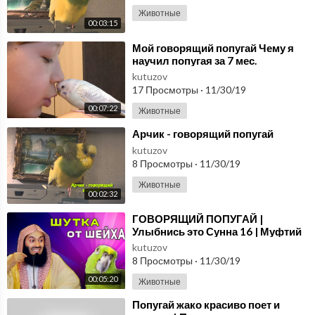
Животные
00:03:15
⁣Мой говорящий попугай Чему я
научил попугая за 7 мес.
kutuzov
17 Просмотры
·
11/30/19
00:07:22
Животные
⁣Арчик - говорящий попугай
kutuzov
8 Просмотры
·
11/30/19
Животные
00:02:32
⁣ГОВОРЯЩИЙ ПОПУГАЙ |
Улыбнись это Сунна 16 | Муфтий
Менк
kutuzov
8 Просмотры
·
11/30/19
00:05:20
Животные
⁣Попугай жако красиво поет и