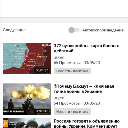
---------------------
Сайт РБК: https://www.rbc.ru/
Получайте новости РБК в социальных сетях:
Facebook: https://www.facebook.com/rbc.ru
Twitter: https://twitter.com/ru_rbc
Следующее
Автовоспроизведение
ВКонтакте: https://vk.com/rbc
Одноклассники: http://ok.ru/rbc
⁣372 сутки войны: карта боевых
действий
urgen
65 Просмотры
·
03/05/23
00:04:37
Новости и политика
⁣❓Почему Бахмут — ключевая
точна войны в Украине
urgen
54 Просмотры
·
03/05/23
00:03:47
Новости и политика
⁣Россиян готовят к объявлению
войны Украине. Комментирует