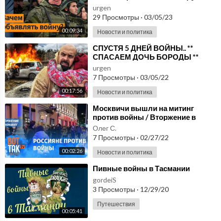
Сергей Мигдаль
urgen
29 Просмотры
·
03/05/23
00:09:34
Новости и политика
⁣СПУСТЯ 5 ДНЕЙ ВОЙНЫ.. **
СПАСАЕМ ДОЧЬ БОРОДЫ **
urgen
7 Просмотры
·
03/05/22
00:17:56
Новости и политика
⁣Москвичи вышли на митинг
против войны / Вторжение в
Украину
Олег С.
7 Просмотры
·
02/27/22
00:02:26
Новости и политика
⁣Пивные войны в Тасмании
gordeiS
3 Просмотры
·
12/29/20
Путешествия
00:05:41