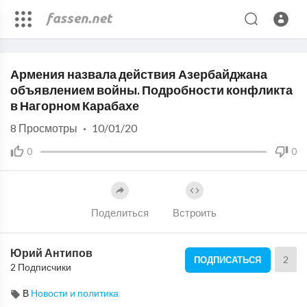
Code 150: Unknown error.
Армения назвала действия Азербайджана
Download File: https://www.youtube.com/watch?v=FU_nFvOSL_Y
объявлением войны. Подробности конфликта
в Нагорном Карабахе
8
Просмотры
·
10/01/20
0
0
Поделиться
Встроить
Юрий Антипов
2
ПОДПИСАТЬСЯ
2 Подписчики
В
Новости и политика