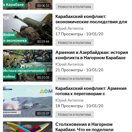
00:06:53
Новости и политика
⁣Карабахский конфликт:
экономические последствия для
России, Армении и Азербайджана
Юрий Антипов
17 Просмотры
·
10/01/20
00:19:44
Новости и политика
⁣Армения и Азербайджан: история
конфликта в Нагорном Карабахе
Юрий Антипов
21 Просмотры
·
10/01/20
00:10:05
Новости и политика
⁣Карабахский конфликт: Армения
готова к переговорам с
Азербайджаном
Юрий Антипов
18 Просмотры
·
10/01/20
00:03:07
Новости и политика
⁣Столкновения в Нагорном
Карабахе. Что не поделили