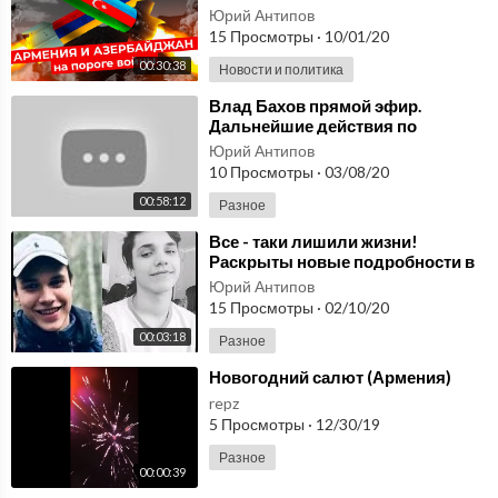
Армения и Азербайджан?
Юрий Антипов
История конфликта
15 Просмотры
·
10/01/20
00:30:38
Новости и политика
⁣Влад Бахов прямой эфир.
Дальнейшие действия по
данному делу. Общественность
Юрий Антипов
не даёт уйти резонансу.
10 Просмотры
·
03/08/20
00:58:12
Разное
⁣Все - таки лишили жизни!
Раскрыты новые подробности в
деле Влада Бахова: О, Боже
Юрий Антипов
15 Просмотры
·
02/10/20
00:03:18
Разное
⁣Новогодний салют (Армения)
repz
5 Просмотры
·
12/30/19
Разное
00:00:39