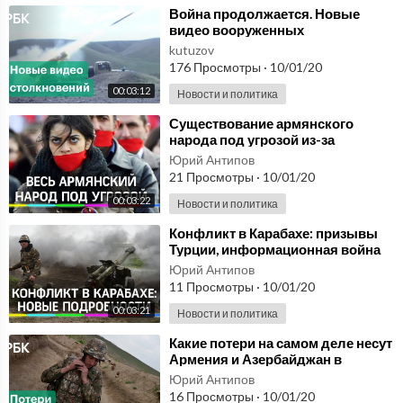
⁣Война продолжается. Новые
видео вооруженных
столкновений армий Армении и
kutuzov
Азербайджана
176 Просмотры
·
10/01/20
00:03:12
Новости и политика
⁣Существование армянского
народа под угрозой из-за
конфликта вокруг Карабаха -
Юрий Антипов
власти Армении
21 Просмотры
·
10/01/20
00:03:22
Новости и политика
⁣Конфликт в Карабахе: призывы
Турции, информационная война
Армении и Азербайджана и новое
Юрий Антипов
видео боёв
11 Просмотры
·
10/01/20
00:03:21
Новости и политика
⁣Какие потери на самом деле несут
Армения и Азербайджан в
Карабахском конфликте
Юрий Антипов
16 Просмотры
·
10/01/20