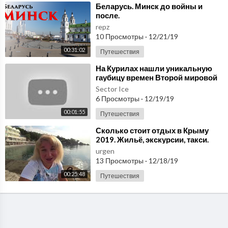
⁣Беларусь. Минск до войны и
после.
repz
10 Просмотры
·
12/21/19
00:31:02
Путешествия
⁣На Курилах нашли уникальную
гаубицу времен Второй мировой
войны
Sector Ice
6 Просмотры
·
12/19/19
00:01:55
Путешествия
⁣Сколько стоит отдых в Крыму
2019. Жильё, экскурсии, такси.
Цены и подробности
urgen
13 Просмотры
·
12/18/19
00:25:48
Путешествия