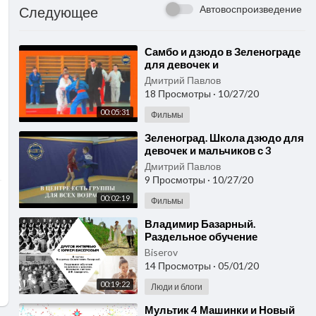
Автовоспроизведение
Следующее
⁣Самбо и дзюдо в Зеленограде
для девочек и
мальчиков.2015kallista.com
Дмитрий Павлов
18 Просмотры
·
10/27/20
00:05:31
Фильмы
⁣Зеленоград. Школа дзюдо для
девочек и мальчиков с 3
лет.205kallista.com
Дмитрий Павлов
9 Просмотры
·
10/27/20
00:02:19
Фильмы
⁣Владимир Базарный.
Раздельное обучение
мальчиков и девочек. Школы
Biserov
по системе В.Ф. Базарного
14 Просмотры
·
05/01/20
00:19:22
Люди и блоги
⁣Мультик 4 Машинки и Новый