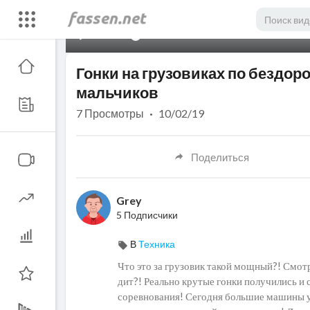
00:00
Гонки на грузовиках по бездо
мальчиков
7
Просмотры
·
10/02/19
Поделиться
Grey
5 Подписчики
В
Техника
Что это за грузовик такой мощный?! Смотри
дит?! Реально крутые гонки получились и 
соревнования! Сегодня большие машины у