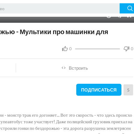
04:14
10
рожью - Мультики про машинки для
0
0
Встроить
ПОДПИСАТЬСЯ
5
 - монстр трак его догоняет... Вот это скорость - что здесь происхо
супеавтобус тоже участвует! Даже полицейский грузовик приехал на
строили гонки по бездорожью - эта дорога разрушена землетрясен