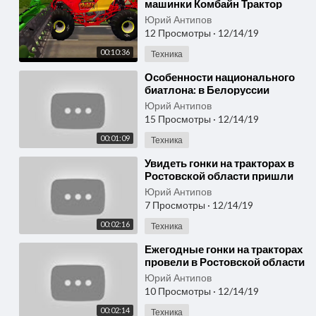
машинки Комбайн Трактор
Фура Гонки мультик все серии
Юрий Антипов
подряд для детей cartoon
12 Просмотры
·
12/14/19
00:10:36
Техника
⁣Особенности национального
биатлона: в Белоруссии
прошли гонки на тракторах
Юрий Антипов
15 Просмотры
·
12/14/19
00:01:09
Техника
⁣Увидеть гонки на тракторах в
Ростовской области пришли
около 40 тысяч человек -
Юрий Антипов
Россия 24
7 Просмотры
·
12/14/19
00:02:16
Техника
⁣Ежегодные гонки на тракторах
провели в Ростовской области
- Россия 24
Юрий Антипов
10 Просмотры
·
12/14/19
00:02:14
Техника