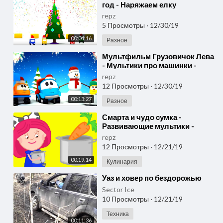
год - Наряжаем елку
repz
5 Просмотры
·
12/30/19
00:04:16
Разное
⁣Мультфильм Грузовичок Лева
- Мультики про машинки -
Новый ГОД 2017
repz
12 Просмотры
·
12/30/19
00:13:27
Разное
⁣Смарта и чудо сумка -
Развивающие мультики -
Овощи для супа.
repz
12 Просмотры
·
12/21/19
00:19:14
Кулинария
⁣Уаз и ховер по бездорожью
Sector Ice
10 Просмотры
·
12/21/19
Техника
00:11:36