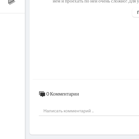
ием и проехать по ней очень сложно! Для 
зд должен получится!
Первая пара участников уже на старте - 
для бездорожья! Как Вы думаете кто из них
пустить крутые гонки! Смотрите мультики
Мультфильм про машины - https://www
AejUH1-7jx1gNuMx
0 Комментарии