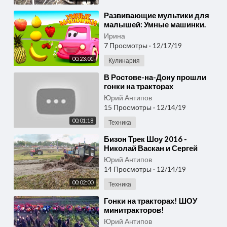
⁣Развивающие мультики для
малышей: Умные машинки.
Учим фрукты и делаем
Ирина
фруктовый салат
7 Просмотры
·
12/17/19
00:23:01
Кулинария
⁣В Ростове-на-Дону прошли
гонки на тракторах
Юрий Антипов
15 Просмотры
·
12/14/19
00:01:18
Техника
⁣Бизон Трек Шоу 2016 -
Николай Васкан и Сергей
Гаргун - гонки на тракторах
Юрий Антипов
14 Просмотры
·
12/14/19
00:02:00
Техника
⁣Гонки на тракторах! ШОУ
минитракторов!
Юрий Антипов