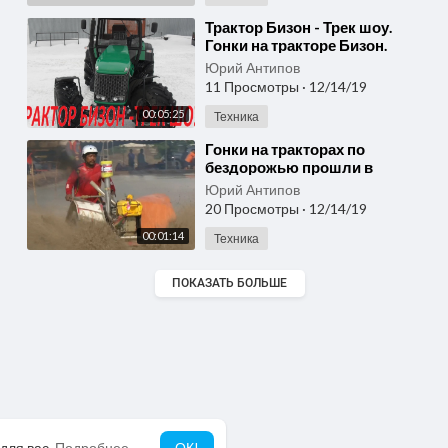
⁣Трактор Бизон - Трек шоу.
Гонки на тракторе Бизон.
Юрий Антипов
11 Просмотры
·
12/14/19
00:05:25
Техника
⁣Гонки на тракторах по
бездорожью прошли в
Таиланде (новости)
Юрий Антипов
20 Просмотры
·
12/14/19
00:01:14
Техника
ПОКАЗАТЬ БОЛЬШЕ
для вас.
Подробнее
ОК!