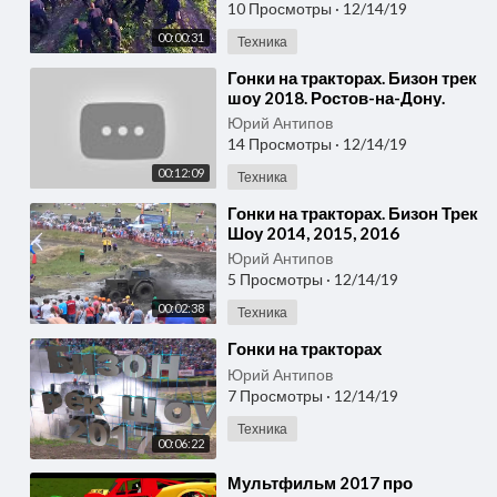
10 Просмотры
·
12/14/19
00:00:31
Техника
⁣Гонки на тракторах. Бизон трек
шоу 2018. Ростов-на-Дону.
Юрий Антипов
14 Просмотры
·
12/14/19
00:12:09
Техника
⁣Гонки на тракторах. Бизон Трек
Шоу 2014, 2015, 2016
Юрий Антипов
5 Просмотры
·
12/14/19
00:02:38
Техника
⁣Гонки на тракторах
Юрий Антипов
7 Просмотры
·
12/14/19
Техника
00:06:22
⁣Мультфильм 2017 про