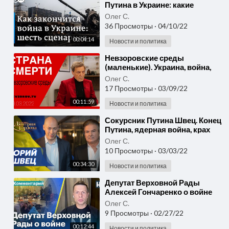
Путина в Украине: какие
сценарии наиболее вероятны?
Олег С.
36 Просмотры
·
04/10/22
00:04:14
Новости и политика
⁣Невзоровcкие среды
(маленькие). Украина, война,
Экономика, Зеленский, Путин и
Олег С.
красная кнопочка.
17 Просмотры
·
03/09/22
00:11:59
Новости и политика
⁣Сокурсник Путина Швец. Конец
Путина, ядерная война, крах
экономики России. В гостях у
Олег С.
Гордона
10 Просмотры
·
03/03/22
00:34:30
Новости и политика
⁣Депутат Верховной Рады
Алексей Гончаренко о войне
Путина против Украины
Олег С.
9 Просмотры
·
02/27/22
00:12:44
Новости и политика