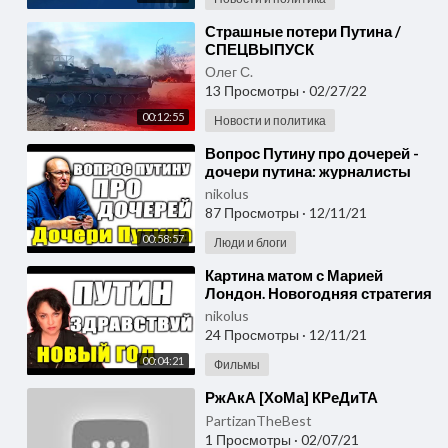
⁣Страшные потери Путина /
СПЕЦВЫПУСК
Олег С.
13 Просмотры
·
02/27/22
00:12:55
Новости и политика
⁣Вопрос Путину про дочерей -
дочери путина: журналисты
рассекретили уже и старшую
nikolus
наследницу Путина.
87 Просмотры
·
12/11/21
00:58:57
Люди и блоги
⁣Картина матом с Марией
Лондон. Новогодняя стратегия
Путина. Новости 1.0
nikolus
24 Просмотры
·
12/11/21
00:04:21
Фильмы
⁣РжАкА [ХоМа] КРеДиТА
PartizanTheBest
1 Просмотры
·
02/07/21