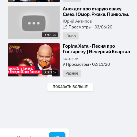
⁣Анекдот про старую сваху.
Смех. Юмор. Ржака. Приколы.
Юрий Антипов
15 Просмотры
·
03/06/20
00:01:24
Юмор
⁣Горіла Хата - Песня про
Гонтареву | Вечерний Квартал
2019
kutuzov
9 Просмотры
·
02/11/20
00:03:59
Разное
ПОКАЗАТЬ БОЛЬШЕ