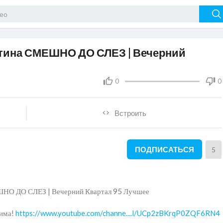
тина СМЕШНО ДО СЛЕЗ | Вечерний
0
0
Встроить
ПОДПИСАТЬСЯ
5
НО ДО СЛЕЗ | Вечерний Квартал 95 Лучшее
нима!
https://www.youtube.com/channe....l/UCp2zBKrqP0ZQF6RN4