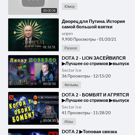
Юмор
00:00:54
⁣Дворец для Путина. История
самой большой взятки
urgen
9,900 Просмотры
·
01/20/21
01:52:51
Разное
⁣DOTA 2 - LION ЗАСЕЙВИЛСЯ
▶Лучшее со стримов ▶выпуск
#16
Sector Ice
36 Просмотры
·
12/15/20
00:02:50
Фильмы
⁣DOTA 2 - БОМБЯТ И АГРЯТСЯ
▶Лучшее со стримов ▶выпуск
#15
Sector Ice
41 Просмотры
·
11/28/20
00:04:30
Игры
⁣DOTA 2 ▶Топовая связка