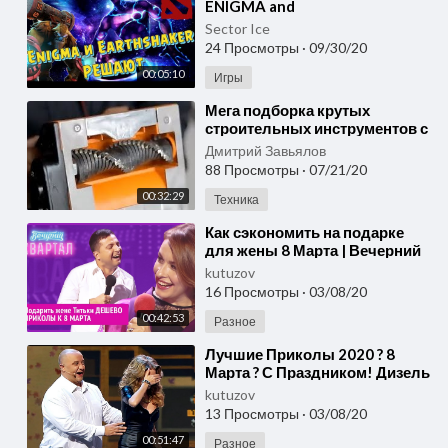
ENIGMA and
EARTHSKAKER▶Лучшее со
Sector Ice
стримов ▶выпуск#13
24 Просмотры
·
09/30/20
00:05:10
Игры
⁣Мега подборка крутых
строительных инструментов с
Aliexpress, лучшее с
Дмитрий Завьялов
Алиэкспресс 2020
88 Просмотры
·
07/21/20
00:32:29
Техника
⁣Как сэкономить на подарке
для жены 8 Марта | Вечерний
Квартал
kutuzov
16 Просмотры
·
03/08/20
00:42:53
Разное
⁣Лучшие Приколы 2020 ? 8
Марта ? С Праздником! Дизель
Шоу лучшее | Дизель cтудио
kutuzov
13 Просмотры
·
03/08/20
00:51:47
Разное