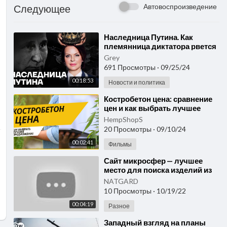
Автовоспроизведение
Следующее
⁣Наследница Путина. Как
племянница диктатора рвется
к власти
Grey
691 Просмотры
·
09/25/24
00:18:53
Новости и политика
⁣Костробетон цена: сравнение
цен и как выбрать лучшее
предложение
HempShopS
20 Просмотры
·
09/10/24
00:02:41
Фильмы
⁣Сайт микросфер — лучшее
место для поиска изделий из
микросфер, в том числе
NATGARD
компании Артрейд.
10 Просмотры
·
10/19/22
00:04:19
Разное
⁣Западный взгляд на планы