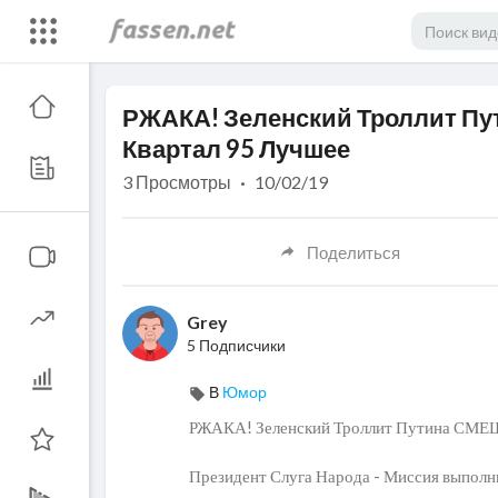
Code 150: Unknown error.
РЖАКА! Зеленский Троллит Пу
Download File: https://www.youtube.com/watch?v=9Vx5TfAIRPw
Квартал 95 Лучшее
3
Просмотры
·
10/02/19
Поделиться
Grey
5 Подписчики
В
Юмор
РЖАКА! Зеленский Троллит Путина СМЕШ
Президент Слуга Народа - Миссия выпол