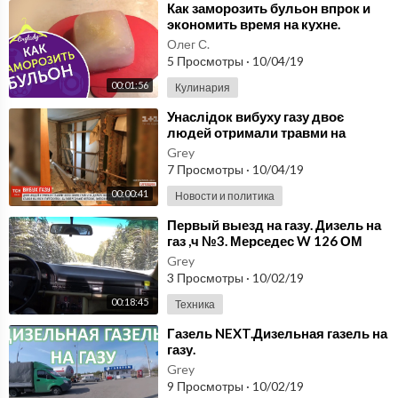
⁣Как заморозить бульон впрок и
экономить время на кухне.
Олег С.
5 Просмотры
·
10/04/19
00:01:56
Кулинария
⁣Унаслідок вибуху газу двоє
людей отримали травми на
Харківщині
Grey
7 Просмотры
·
10/04/19
00:00:41
Новости и политика
⁣Первый выезд на газу. Дизель на
газ ,ч №3. Мерседес W 126 ОМ
617.
Grey
3 Просмотры
·
10/02/19
00:18:45
Техника
⁣Газель NEXT.Дизельная газель на
газу.
Grey
9 Просмотры
·
10/02/19