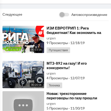
════
✔Я в ВК https://vk.com/id297687093
✔Группа в ВК: http://vk.com/selhoztehnikatv присоединяемся!
Следующее
Автовоспроизведение
✔Instagram: https://www.instagram.com/selhoz_tehnika_tv/
✔Twitter https://twitter.com/Petr_Buryak
✔Facebook: https://www.facebook.com/profile.php?id=10000
⁣ИЗИ ЕВРОТРИП 1: Рига
бюджетная! Как экономить на
9293772889
отдыхе в 2019?
urgen
✔Группа Facebook: https://www.facebook.com/groups/22118
9 Просмотры
·
12/18/19
0438386502/?hc_ref=ARQ5ICt7_09cDdt2kbvkgq7ybHEwZdb
I5K0fwlW5lfJ50d2af0b3c8Ndf-FE-YTgWMA&pnref=story
00:15:16
Путешествия
✔Одноклассники: https://ok.ru/profile/567876595539
⁣МТЗ-892 на газу! И его
конкуренты!
urgen
4 Просмотры
·
12/07/19
00:20:16
Техника
⁣Новак: трехсторонние
переговоры по газу прошли
конструктивно - Россия 24
urgen
5 Просмотры
·
11/30/19