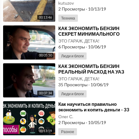
котел Холмова
kutuzov
2 Просмотры
·
10/13/19
00:13:46
Техника
⁣КАК ЭКОНОМИТЬ БЕНЗИН
СЕКРЕТ МИНИМАЛЬНОГО
РАСХОДА ТОПЛИВА
ЭТО ГАРАЖ, ДЕТКА!
6 Просмотры
·
10/06/19
00:05:50
Люди и блоги
⁣КАК ЭКОНОМИТЬ БЕНЗИН
РЕАЛЬНЫЙ РАСХОД НА УАЗ
ПОСЛЕ ДОРАБОТКИ
ЭТО ГАРАЖ, ДЕТКА!
35 Просмотры
·
10/06/19
00:07:34
Люди и блоги
⁣Как научиться правильно
экономить и копить деньги - 33
совета накопить деньги и не
Олег С.
тратить их
2 Просмотры
·
10/05/19
00:13:19
Разное