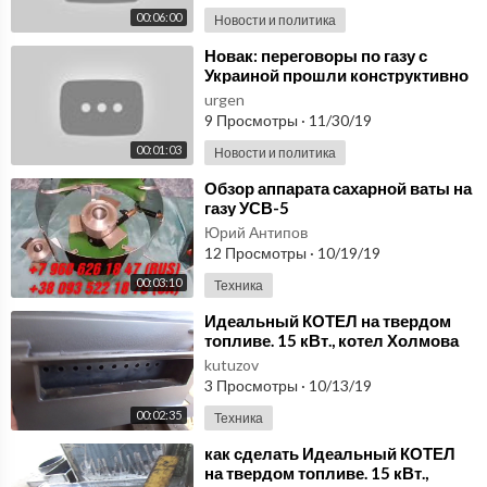
00:06:00
Новости и политика
⁣Новак: переговоры по газу с
Украиной прошли конструктивно
urgen
9 Просмотры
·
11/30/19
00:01:03
Новости и политика
⁣Обзор аппарата сахарной ваты на
газу УСВ-5
Юрий Антипов
12 Просмотры
·
10/19/19
00:03:10
Техника
⁣Идеальный КОТЕЛ на твердом
топливе. 15 кВт., котел Холмова
Болград
kutuzov
3 Просмотры
·
10/13/19
00:02:35
Техника
⁣как сделать Идеальный КОТЕЛ
на твердом топливе. 15 кВт.,