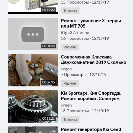
15 Просмотры
·
12/19/19
00:14:32
Техника
⁣Ремонт - усиление Х -терры
или МТ 705
Юрий Антипов
16 Просмотры
·
12/17/19
00:01:30
Разное
⁣Современная Классика
Двухкомнатная 2019 Сколько
стоит ремонт ( Уссурийск
urgen
Владивосток)
7 Просмотры
·
12/10/19
00:09:35
Разное
⁣Kia Sportage. Кия Спортедж.
Ремонт коробки . Советуем
посмотреть!
urgen
18 Просмотры
·
12/10/19
00:13:21
Техника
⁣Ремонт генератора Kia Ceed