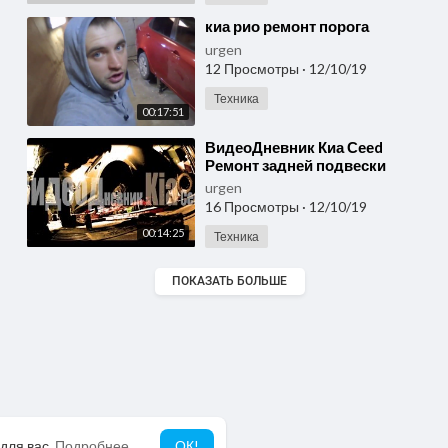
⁣киа рио ремонт порога
urgen
12 Просмотры
·
12/10/19
Техника
00:17:51
⁣ВидеоДневник Киа Сееd
Ремонт задней подвески
urgen
16 Просмотры
·
12/10/19
00:14:25
Техника
ПОКАЗАТЬ БОЛЬШЕ
для вас.
Подробнее
ОК!