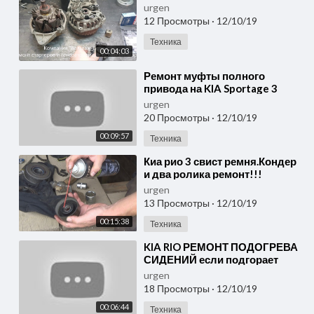
urgen
12 Просмотры
·
12/10/19
Техника
00:04:03
⁣Ремонт муфты полного
привода на KIA Sportage 3
urgen
20 Просмотры
·
12/10/19
00:09:57
Техника
⁣Киа рио 3 свист ремня.Кондер
и два ролика ремонт!!!
urgen
13 Просмотры
·
12/10/19
00:15:38
Техника
⁣KIA RIO РЕМОНТ ПОДОГРЕВА
СИДЕНИЙ если подгорает
пукан
urgen
18 Просмотры
·
12/10/19
00:06:44
Техника