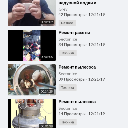
надувной лодки и
облицовочного пластика.
Grey
42 Просмотры
·
12/21/19
00:06:09
Разное
⁣Ремонт ракеты
Sector Ice
34 Просмотры
·
12/21/19
Техника
00:04:06
⁣Ремонт пылесоса
Sector Ice
39 Просмотры
·
12/21/19
Техника
00:14:28
⁣Ремонт пылесоса
Sector Ice
14 Просмотры
·
12/21/19
Техника
00:06:38