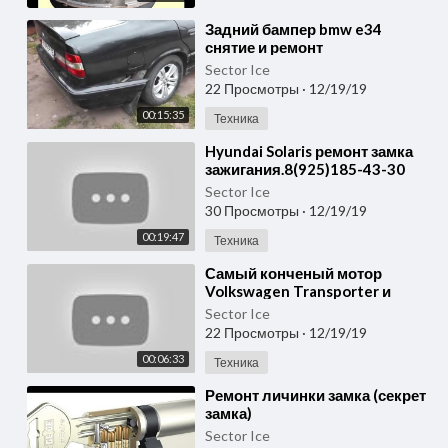
⁣Задний бампер bmw e34
снятие и ремонт
Sector Ice
22 Просмотры
·
12/19/19
00:15:35
Техника
⁣Hyundai Solaris ремонт замка
зажигания.8(925)185-43-30
Sector Ice
30 Просмотры
·
12/19/19
00:19:47
Техника
⁣Самый конченый мотор
Volkswagen Transporter и
Touareg 2.5 TDi - Ремонт
Sector Ice
двигателя T5
22 Просмотры
·
12/19/19
00:06:33
Техника
⁣Ремонт личинки замка (секрет
замка)
Sector Ice