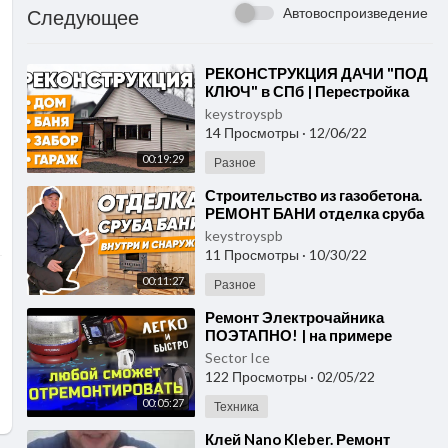
Автовоспроизведение
Следующее
⁣РЕКОНСТРУКЦИЯ ДАЧИ "ПОД
КЛЮЧ" в СПб | Перестройка
дома и ремонт бани |
keystroyspb
Реконструкция старо
14 Просмотры
·
12/06/22
00:19:29
Разное
⁣Строительство из газобетона.
РЕМОНТ БАНИ отделка сруба
внутри и снаружи, обшивка
keystroyspb
бани вагонкой, уте
11 Просмотры
·
10/30/22
00:11:27
Разное
⁣Ремонт Электрочайника
ПОЭТАПНО! | на примере
Hyundai HYK-G1002
Sector Ice
122 Просмотры
·
02/05/22
00:05:27
Техника
⁣Клей Nano Kleber. Ремонт