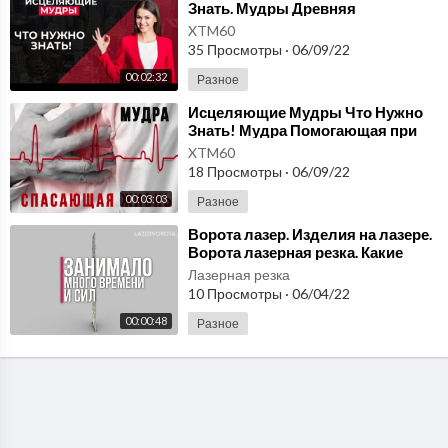
Знать. Мудры Древняя
Исцеляющая Практика. Мудры
XTM60
Техника Выполнения
35 Просмотры
·
06/09/22
00:02:32
Разное
⁣Исцеляющие Мудры Что Нужно
Знать! Мудра Помогающая при
Болях в Сердце. Мудра
XTM60
Спасающая Жизнь
18 Просмотры
·
06/09/22
00:03:03
Разное
⁣Ворота лазер. Изделия на лазере.
Ворота лазерная резка. Какие
материалы можно обрабатывать?
Лазерная резка
10 Просмотры
·
06/04/22
00:00:48
Разное