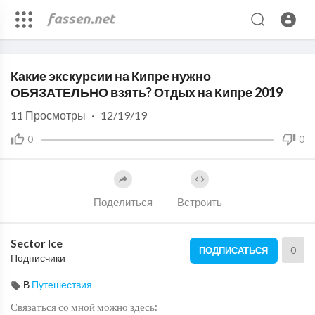
Code 150: Unknown error.
Какие экскурсии на Кипре нужно
Download File: https://www.youtube.com/watch?v=UilLLekcaCo
ОБЯЗАТЕЛЬНО взять? Отдых на Кипре 2019
11
Просмотры
·
12/19/19
0
0
Поделиться
Встроить
Sector Ice
0
ПОДПИСАТЬСЯ
Подписчики
В
Путешествия
Связаться со мной можно здесь: