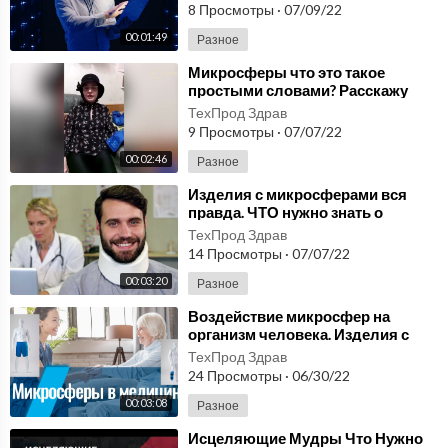
оборудования.
8 Просмотры
·
07/09/22
00:01:49
Разное
⁣Микросферы что это такое
простыми словами? Расскажу
правду об Изделиях с
ТехПрод Здрав
микросферами, нужно знать!
9 Просмотры
·
07/07/22
00:02:46
Разное
⁣Изделия с микросферами вся
правда. ЧТО нужно знать о
Лечебных микросферах!
ТехПрод Здрав
Реальный отзывы.
14 Просмотры
·
07/07/22
00:03:20
Разное
⁣Воздействие микросфер на
организм человека. Изделия с
микросферами. Вся правда
ТехПрод Здрав
которую нужно знать!
24 Просмотры
·
06/30/22
00:03:08
Разное
⁣Исцеляющие Мудры Что Нужно