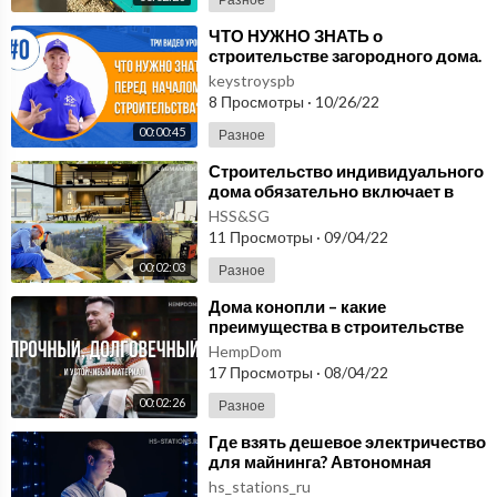
⁣ЧТО НУЖНО ЗНАТЬ о
строительстве загородного дома.
ТРИ УРОКА, которые сэкономят
keystroyspb
вам время и деньги
8 Просмотры
·
10/26/22
00:00:45
Разное
⁣Строительство индивидуального
дома обязательно включает в
себя фундамент и проверку
HSS&SG
несущих грунтов.
11 Просмотры
·
09/04/22
00:02:03
Разное
⁣Дома конопли – какие
преимущества в строительстве
существуют в 2022 году? Об этом
HempDom
HEMPDOM.ru
17 Просмотры
·
08/04/22
00:02:26
Разное
⁣Где взять дешевое электричество
для майнинга? Автономная
электроэнергия для вашего
hs_stations_ru