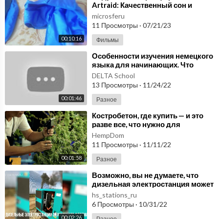
Artraid: Качественный сон и
отдых для шеи и плеч.
microsferu
Применение микросфер.
11 Просмотры
·
07/21/23
00:10:16
Фильмы
⁣Особенности изучения немецкого
языка для начинающих. Что
нужно чтобы Немецкий язык
DELTA School
учить для начала.
13 Просмотры
·
11/24/22
00:01:46
Разное
⁣Костробетон, где купить — и это
разве все, что нужно для
строительства дома?
HempDom
11 Просмотры
·
11/11/22
00:01:58
Разное
⁣Возможно, вы не думаете, что
дизельная электростанция может
иметь какие либо преимущества?
hs_stations_ru
6 Просмотры
·
10/31/22
00:02:26
Разное