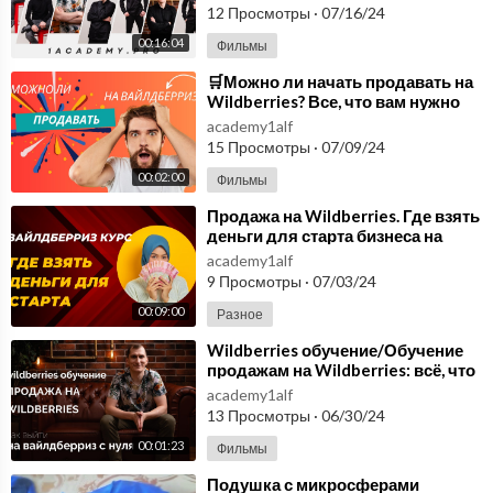
курс.
12 Просмотры
·
07/16/24
00:16:04
Фильмы
⁣🛒Можно ли начать продавать на
Wildberries? Все, что вам нужно
знать💡
academy1alf
15 Просмотры
·
07/09/24
00:02:00
Фильмы
⁣Продажа на Wildberries. Где взять
деньги для старта бизнеса на
маркетплейсах. Сколько нужно?
academy1alf
9 Просмотры
·
07/03/24
00:09:00
Разное
⁣Wildberries обучение/Обучение
продажам на Wildberries: всё, что
вам нужно знать.
academy1alf
13 Просмотры
·
06/30/24
00:01:23
Фильмы
⁣Подушка с микросферами