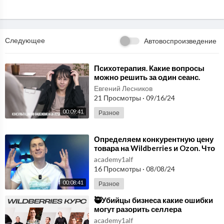
заказать ЛУЧШИЕ ЭКСКУРСИИ, даже где купить ШУБУ и МЕ
ХА на Кипре можете связаться со мной по ссылкам выше.
Всем приятного просмотра!
Следующее
Автовоспроизведение
#экскурсиинакипре #экскурсиикипр2019 #отдыхнакипре
⁣Психотерапия. Какие вопросы
можно решить за один сеанс.
Улучшить качество жизни и
Евгений Лесников
уменьшить приступы
21 Просмотры
·
09/16/24
00:09:41
Разное
⁣Определяем конкурентную цену
товара на Wildberries и Ozon. Что
нужно чтобы продавать на
academy1alf
вайлдберриз.
16 Просмотры
·
08/08/24
00:08:41
Разное
⁣🥷Убийцы бизнеса какие ошибки
могут разорить селлера
Wildberries, Ozon. Wildberries
academy1alf