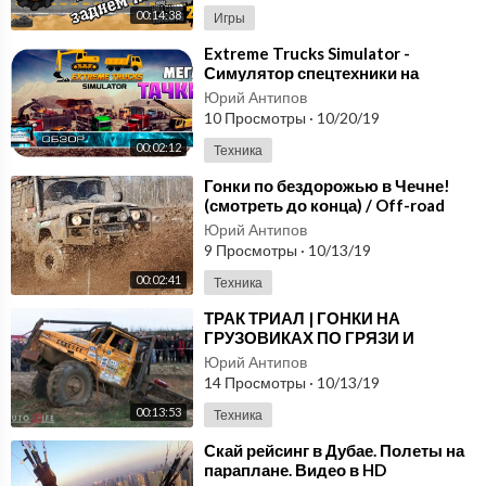
00:14:38
Игры
⁣Extreme Trucks Simulator -
Симулятор спецтехники на
Android и iOS
Юрий Антипов
10 Просмотры
·
10/20/19
00:02:12
Техника
⁣Гонки по бездорожью в Чечне!
(смотреть до конца) / Off-road
racing!
Юрий Антипов
9 Просмотры
·
10/13/19
00:02:41
Техника
⁣ТРАК ТРИАЛ | ГОНКИ НА
ГРУЗОВИКАХ ПО ГРЯЗИ И
БЕЗДОРОЖЬЮ [ТАТРА, УРАЛ]
Юрий Антипов
14 Просмотры
·
10/13/19
00:13:53
Техника
⁣Скай рейсинг в Дубае. Полеты на
параплане. Видео в HD