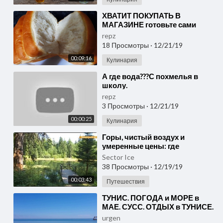
⁣ХВАТИТ ПОКУПАТЬ В
МАГАЗИНЕ готовьте сами
каждый день МУКА ВОДА
repz
СОЛЬ и минимум времени
18 Просмотры
·
12/21/19
Домашний ХЛЕБ
00:09:16
Кулинария
⁣А где вода???С похмелья в
школу.
repz
3 Просмотры
·
12/21/19
00:00:25
Кулинария
⁣Горы, чистый воздух и
умеренные цены: где
отдохнуть в Закарпатье
Sector Ice
38 Просмотры
·
12/19/19
00:03:43
Путешествия
⁣ТУНИС. ПОГОДА и МОРЕ в
МАЕ. СУСС. ОТДЫХ в ТУНИСЕ.
ЖАРА и ТЕПЛАЯ ВОДА.
urgen