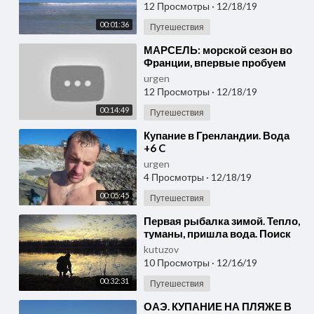
ЛАЗУРНОЕ МОРЕ. Тутси.
12 Просмотры
·
12/18/19
00:01:36
Путешествия
⁣МАРСЕЛЬ: морской сезон во
Франции, впервые пробуем
устрицы!
urgen
12 Просмотры
·
12/18/19
00:14:49
Путешествия
⁣Купание в Гренландии. Вода
+6 C
urgen
4 Просмотры
·
12/18/19
00:05:45
Путешествия
⁣Первая рыбалка зимой. Тепло,
туманы, пришла вода. Поиск
рыбы. Рыбалка с ночёвкой.
kutuzov
10 Просмотры
·
12/16/19
00:32:31
Путешествия
⁣ОАЭ. КУПАНИЕ НА ПЛЯЖЕ В