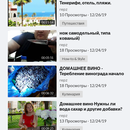
Тенерифе, отель, пляжи.
Черный песок и голубая вода.
repz
Канарские острова.
10 Просмотры
·
12/26/19
00:11:14
Путешествия
⁣нож самодельный, типа
кованый)
repz
18 Просмотры
·
12/24/19
00:05:51
How-to & Style
⁣ДОМАШНЕЕ ВИНО -
Теребление винограда начало
производства Пробуем сусло
repz
+79628710894 #АНАПА
18 Просмотры
·
12/24/19
#ВИТЯЗЕВО
00:06:32
Кулинария
⁣Домашнее вино Нужны ли
вода сахар и другие добавки?
repz
13 Просмотры
·
12/24/19
00:09:25
Кулинария