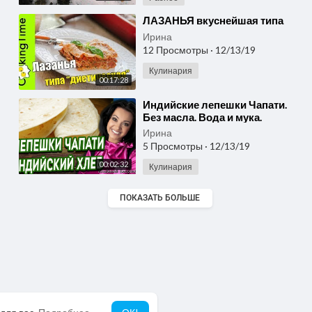
⁣ЛАЗАНЬЯ вкуснейшая типа
Ирина
12 Просмотры
·
12/13/19
Кулинария
00:17:28
⁣Индийские лепешки Чапати.
Без масла. Вода и мука.
Быстрый и вкусный рецепт.
Ирина
5 Просмотры
·
12/13/19
00:02:32
Кулинария
ПОКАЗАТЬ БОЛЬШЕ