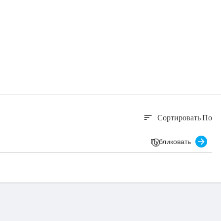
Сортировать По
sort
Публиковать