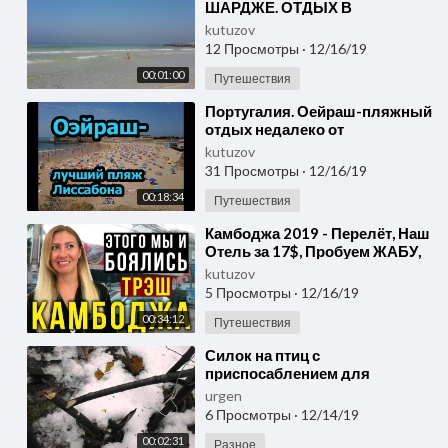
ШАРДЖЕ. ОТДЫХ В
ЭМИРАТАХ. ОАЭ. ГОРЯЧАЯ
kutuzov
ВОДА В ПЕРСИДСКОМ
12 Просмотры
·
12/16/19
ЗАЛИВЕ. Тутси.
00:01:00
Путешествия
⁣Португалия. Оейраш-пляжный
отдых недалеко от
Лиссабона.Пробуем воду в
kutuzov
Лиссабоне в июне!
31 Просмотры
·
12/16/19
00:18:34
Путешествия
⁣Камбоджа 2019 - Перелёт, Наш
Отель за 17$, Пробуем ЖАБУ,
Еда в Кафе, Пиво за 30 руб
kutuzov
5 Просмотры
·
12/16/19
00:34:12
Путешествия
⁣Силок на птиц с
приспосаблением для
вздергивания их на воздух
urgen
6 Просмотры
·
12/14/19
00:02:31
Разное