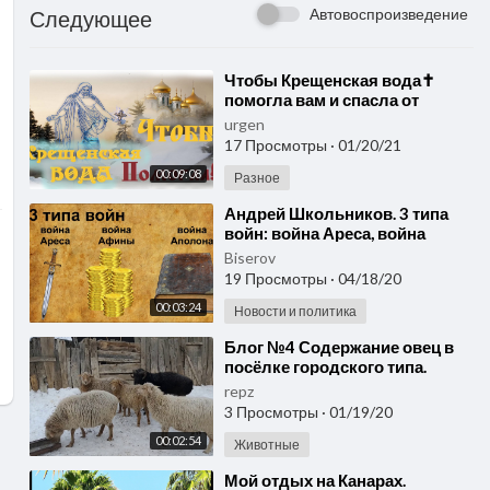
Автовоспроизведение
Следующее
⁣Чтобы Крещенская вода✝️
помогла вам и спасла от
многих искушений! Чудо
urgen
исцеления и спасения.
17 Просмотры
·
01/20/21
00:09:08
Разное
⁣Андрей Школьников. 3 типа
войн: война Ареса, война
Афины, война Аполлона
Biserov
19 Просмотры
·
04/18/20
00:03:24
Новости и политика
⁣Блог №4 Содержание овец в
посёлке городского типа.
Канал
repz
3 Просмотры
·
01/19/20
00:02:54
Животные
⁣Мой отдых на Канарах.