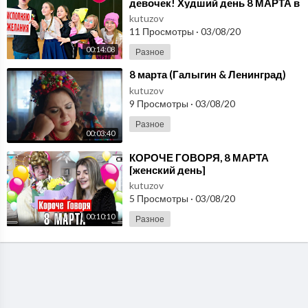
девочек! Худший день 8 МАРТА в
школе!
kutuzov
11 Просмотры
·
03/08/20
00:14:08
Разное
⁣8 марта (Галыгин & Ленинград)
kutuzov
9 Просмотры
·
03/08/20
Разное
00:03:40
⁣КОРОЧЕ ГОВОРЯ, 8 МАРТА
[женский день]
kutuzov
5 Просмотры
·
03/08/20
00:10:10
Разное