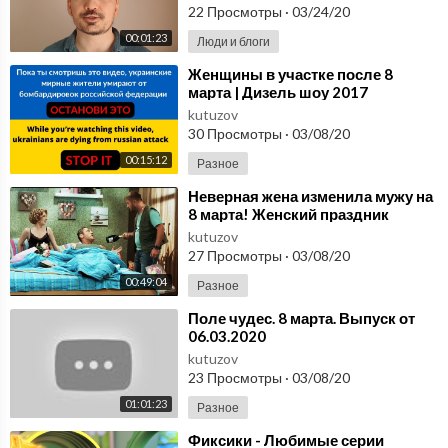
22 Просмотры
·
03/24/20
00:01:23
Люди и блоги
⁣Женщины в участке после 8
марта | Дизель шоу 2017
kutuzov
30 Просмотры
·
03/08/20
00:15:12
Разное
⁣Неверная жена изменила мужу на
8 марта! Женский праздник
закончился разводом! | На Троих,
kutuzov
приколы
27 Просмотры
·
03/08/20
00:49:04
Разное
⁣Поле чудес. 8 марта. Выпуск от
06.03.2020
kutuzov
23 Просмотры
·
03/08/20
01:01:23
Разное
⁣Фиксики - Любимые серии