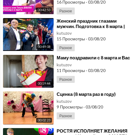
16 Просмотры
·
03/08/20
00:42:53
Разное
⁣Женский праздник глазами
мужчин. Подготовка к 8 марта |
Лучшие Приколы Дизель Шоу
kutuzov
2020
15 Просмотры
·
03/08/20
00:49:08
Разное
⁣Маму поздравили с 8 марта и Вас
kutuzov
11 Просмотры
·
03/08/20
Разное
00:19:44
⁣Сценка (8 марта раз в году)
kutuzov
9 Просмотры
·
03/08/20
Разное
00:02:23
⁣РОСТЯ ИСПОЛНЯЕТ ЖЕЛАНИЯ