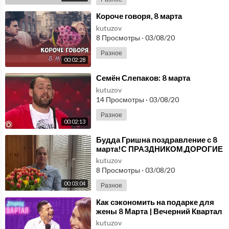
⁣Короче говоря, 8 марта
kutuzov
8 Просмотры
·
03/08/20
Разное
00:02:28
⁣Семён Слепаков: 8 марта
kutuzov
14 Просмотры
·
03/08/20
Разное
00:02:13
⁣Будда Гришна поздравление с 8
марта!С ПРАЗДНИКОМ,ДОРОГИЕ
НАШИ И ЛЮБИМЫЕ ДЕВУШКИ И
kutuzov
ЖЕНЩИНЫ!
8 Просмотры
·
03/08/20
00:03:04
Разное
⁣Как сэкономить на подарке для
жены 8 Марта | Вечерний Квартал
kutuzov