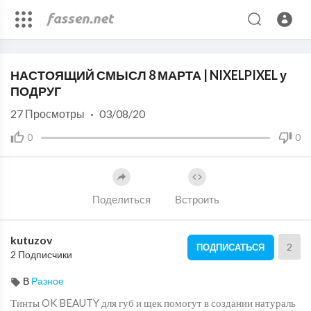
Code 150: Unknown error.
НАСТОЯЩИЙ СМЫСЛ 8 МАРТА | NIXELPIXEL у
Download File: https://www.youtube.com/watch?v=_h7nNjnMK0w
ПОДРУГ
27
Просмотры
·
03/08/20
0
0
Поделиться
Встроить
kutuzov
2
ПОДПИСАТЬСЯ
2 Подписчики
В
Разное
Тинты OK BEAUTY для губ и щек помогут в создании натураль