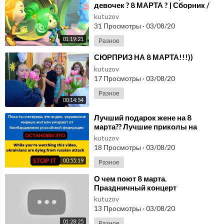
девочек ? 8 МАРТА ? | Сборник /
Fixiki
kutuzov
31 Просмотры
·
03/08/20
01:19:21
Разное
⁣СЮРПРИЗ НА 8 МАРТА!!!))
kutuzov
17 Просмотры
·
03/08/20
Разное
00:14:54
⁣Лучший подарок жене на 8
марта?? Лучшие приколы на
женский праздник | Дизель Шоу
kutuzov
2020
18 Просмотры
·
03/08/20
00:55:19
Разное
⁣О чем поют 8 марта.
Праздничный концерт
kutuzov
13 Просмотры
·
03/08/20
01:28:25
Разное