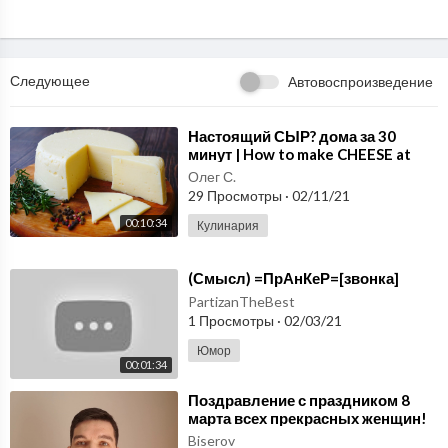
Ролик об установках леди: https://vimeo.com/393253445
Одежда на ведущих: https://sorelle.moscow/
Следующее
Автовоспроизведение
⁣Настоящий СЫР? дома за 30
минут | How to make CHEESE at
home
Олег С.
29 Просмотры
·
02/11/21
00:10:34
Кулинария
⁣(Смысл) =ПрАнКеР=[звонка]
PartizanTheBest
1 Просмотры
·
02/03/21
Юмор
00:01:34
⁣Поздравление с праздником 8
марта всех прекрасных женщин!
Biserov