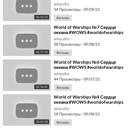
#Winpsih
winpsihz
34 Просмотры
·
09/09/21
02:56:35
Фильмы
⁣World of Warships №7 Сердце
океана #WOWS #worldofwarships
#Winpsih
winpsihz
38 Просмотры
·
09/08/21
02:57:03
Фильмы
⁣World of Warships №6 Сердце
океана #WOWS #worldofwarships
#Winpsih
winpsihz
44 Просмотры
·
09/07/21
02:56:41
Фильмы
⁣World of Warships №4 Сердце
океана #WOWS #worldofwarships
#Winpsih
winpsihz
18 Просмотры
·
09/04/21
02:45:08
Фильмы