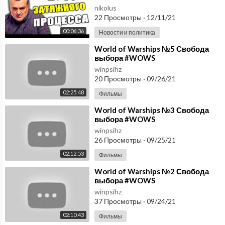
1.0
nikolus
22 Просмотры
·
12/11/21
00:06:36
Новости и политика
⁣World of Warships №5 Свобода
выбора #WOWS
#worldofwarships #Winpsih
winpsihz
20 Просмотры
·
09/26/21
02:25:48
Фильмы
⁣World of Warships №3 Свобода
выбора #WOWS
#worldofwarships #Winpsih
winpsihz
26 Просмотры
·
09/25/21
02:12:53
Фильмы
⁣World of Warships №2 Свобода
выбора #WOWS
#worldofwarships #Winpsih
winpsihz
37 Просмотры
·
09/24/21
02:10:43
Фильмы