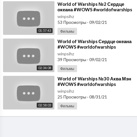
⁣World of Warships №2 Сердце
океана #WOWS #worldofwarships
#Winpsih
winpsihz
53 Просмотры
·
09/02/21
01:57:43
Фильмы
⁣World of Warships Сердце океана
#WOWS #worldofwarships
#Winpsih
winpsihz
39 Просмотры
·
09/02/21
02:34:08
Фильмы
⁣World of Warships №30 Аква Мэн
#WOWS #worldofwarships
#Winpsih
winpsihz
25 Просмотры
·
08/31/21
02:58:03
Фильмы