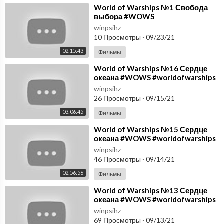
⁣World of Warships №1 Свобода
выбора #WOWS
#worldofwarships #Winpsih
winpsihz
10 Просмотры
·
09/23/21
02:15:43
Фильмы
⁣World of Warships №16 Сердце
океана #WOWS #worldofwarships
#Winpsih
winpsihz
26 Просмотры
·
09/15/21
03:06:45
Фильмы
⁣World of Warships №15 Сердце
океана #WOWS #worldofwarships
#Winpsih
winpsihz
46 Просмотры
·
09/14/21
02:56:56
Фильмы
⁣World of Warships №13 Сердце
океана #WOWS #worldofwarships
#Winpsih
winpsihz
69 Просмотры
·
09/13/21