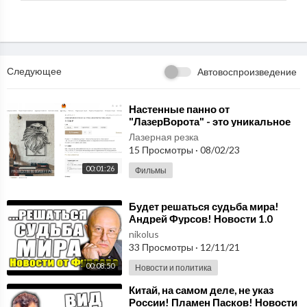
representatives of each of which contributed to the island mart
ial arts new forms.
Следующее
Автовоспроизведение
⁣Настенные панно от
"ЛазерВорота" - это уникальное
сочетание искусства и
Лазерная резка
современных технол
15 Просмотры
·
08/02/23
00:01:26
Фильмы
⁣Будет решаться судьба мира!
Андрей Фурсов! Новости 1.0
nikolus
33 Просмотры
·
12/11/21
00:08:50
Новости и политика
⁣Китай, на самом деле, не указ
России! Пламен Пасков! Новости