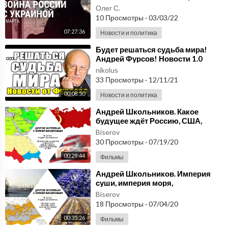
Олег С.
10 Просмотры
·
03/03/22
07:27:36
Новости и политика
⁣Будет решаться судьба мира!
Андрей Фурсов! Новости 1.0
nikolus
33 Просмотры
·
12/11/21
00:08:50
Новости и политика
⁣Андрей Школьников. Какое
будущее ждёт Россию, США,
Китай? Прогноз борьбы Китая,
Biserov
США и России
30 Просмотры
·
07/19/20
00:29:44
Фильмы
⁣Андрей Школьников. Империя
суши, империя моря,
геостратегический игрок: Россия,
Biserov
Англия, Древний Рим
18 Просмотры
·
07/04/20
00:35:26
Фильмы