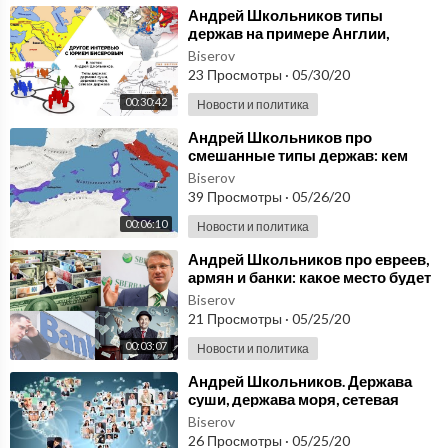
⁣Андрей Школьников типы
держав на примере Англии,
Испании, России, Германии,
Biserov
Коминтерна, Фининтерна
23 Просмотры
·
05/30/20
00:30:42
Новости и политика
⁣Андрей Школьников про
смешанные типы держав: кем
стал Древний Рим после победы
Biserov
над Карфагеном?
39 Просмотры
·
05/26/20
00:06:10
Новости и политика
⁣Андрей Школьников про евреев,
армян и банки: какое место будет
у банкиров в новом мире?
Biserov
21 Просмотры
·
05/25/20
00:03:07
Новости и политика
⁣Андрей Школьников. Держава
суши, держава моря, сетевая
держава - определения
Biserov
26 Просмотры
·
05/25/20