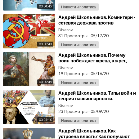
00:04:45
Новости и политика
⁣Андрей Школьников. Коминтерн -
сетевая держава против
англосаксов
Biserov
31 Просмотры
·
05/17/20
00:03:43
Новости и политика
⁣Андрей Школьников. Почему
воин побеждает жреца, а жрец
торговца? Держава суши, морская
Biserov
и сетевая
19 Просмотры
·
05/16/20
00:02:45
Новости и политика
⁣Андрей Школьников. Типы войн и
теория пассионарности.
Воспитание пассионарности
Biserov
23 Просмотры
·
05/09/20
00:24:10
Новости и политика
⁣Андрей Школьников. Как
устроена власть? Как получают