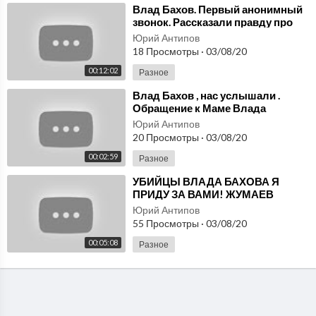
⁣Влад Бахов. Первый анонимный
звонок. Рассказали правду про
Влада Бахова.
Юрий Антипов
18 Просмотры
·
03/08/20
00:12:02
Разное
⁣Влад Бахов , нас услышали .
Обращение к Маме Влада
Юрий Антипов
20 Просмотры
·
03/08/20
00:02:59
Разное
⁣УБИЙЦЫ ВЛАДА БАХОВА Я
ПРИДУ ЗА ВАМИ! ЖУМАЕВ
ВЕРНИ КУРТКУ РОДИТЕЛЯМ!
Юрий Антипов
55 Просмотры
·
03/08/20
00:05:08
Разное