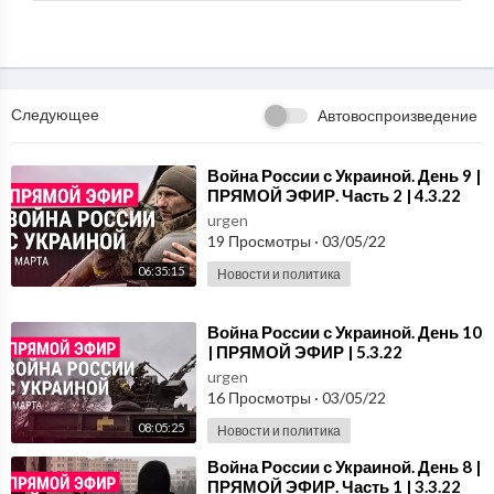
ощь. Только в "Прямом эфире" можно из уст непосредственных
участников и очевидцев узнать о проблемах, которые волнуют к
аждого.
Для Андрея Малахова не существует неразрешимых вопросов.
Следующее
Автовоспроизведение
Во время "Прямого эфира" раскрываются запутанные загадки п
рошлого, выявляются правые и виноватые в самых сложных кон
фликтах, а люди, потерявшие надежду, обретают ее вновь!
⁣Война России с Украиной. День 9 |
ПРЯМОЙ ЭФИР. Часть 2 | 4.3.22
urgen
Берегите себя и своих близких!
19 Просмотры
·
03/05/22
Ведущий: Андрей Малахов
06:35:15
Новости и политика
Чтобы принять участие в программе, задать вопрос и высказать
⁣Война России с Украиной. День 10
свое мнение, звоните по телефону +7 (499) 653-65-55 или пиш
| ПРЯМОЙ ЭФИР | 5.3.22
ите на info@amefir.tv
urgen
16 Просмотры
·
03/05/22
Архив выпусков программы
08:05:25
Новости и политика
⁣Война России с Украиной. День 8 |
ПРЯМОЙ ЭФИР. Часть 1 | 3.3.22