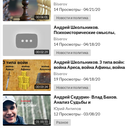
учёные степени? Фрагмент
Biserov
интервью Школьникова
14 Просмотры
·
04/21/20
00:06:01
Новости и политика
⁣Андрей Школьников.
Психоисторические смыслы,
психоистория
Biserov
14 Просмотры
·
04/18/20
00:02:29
Новости и политика
⁣Андрей Школьников. 3 типа войн:
война Ареса, война Афины, война
Аполлона
Biserov
19 Просмотры
·
04/18/20
00:03:24
Новости и политика
⁣Андрей Седурин- Влад Бахов.
Анализ Судьбы и
Юрий Антипов
12 Просмотры
·
03/08/20
01:00:55
Разное