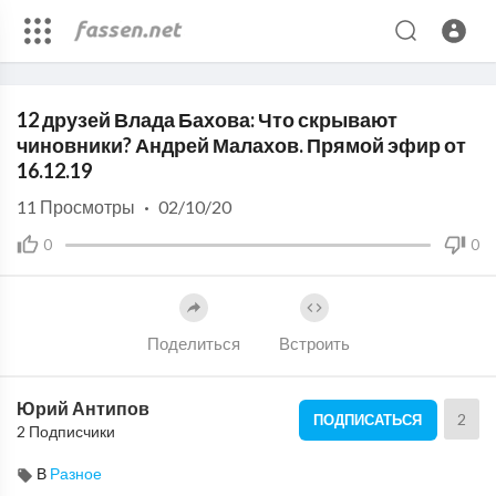
Code 150: Unknown error.
12 друзей Влада Бахова: Что скрывают
Download File: https://www.youtube.com/watch?v=c8qRd7TYG1Y
чиновники? Андрей Малахов. Прямой эфир от
16.12.19
11
Просмотры
·
02/10/20
0
0
Поделиться
Встроить
Юрий Антипов
2
ПОДПИСАТЬСЯ
2 Подписчики
В
Разное