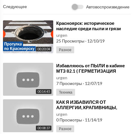
Следующее
Автовоспроизведение
⁣Красноярск: историческое
наследие среди пыли и грязи
urgen
25 Просмотры
·
12/10/19
00:20:04
Разное
⁣Избавляюсь от ПЫЛИ в кабине
МТЗ 82.1 ( ГЕРМЕТИЗАЦИЯ
КАБИНЫ )
urgen
7 Просмотры
·
12/07/19
00:14:45
Техника
⁣КАК Я ИЗБАВИЛСЯ ОТ
АЛЛЕРГИИ, КРАПИВНИЦЫ,
БОЛИ В СПИНЕ! Островский.
urgen
Вопросы - аллергия, крапивница
0 Просмотры
·
11/14/19
00:08:37
Разное