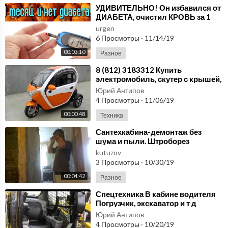
⁣УДИВИТЕЛЬНО! Он избавился от
ДИАБЕТА, очистил КРОВЬ за 1
МЕСЯЦ! Секрет кроется в...
urgen
6 Просмотры
·
11/14/19
00:03:10
Разное
⁣8 (812) 3183312 Купить
электромобиль, скутер с крышей,
трицикл в кабине (Trike,
Юрий Антипов
Triscooter, Трайк)
4 Просмотры
·
11/06/19
00:00:48
Техника
⁣Сантехкабина-демонтаж без
шума и пыли. Штроборез
Фиолент. Диск Distar.
kutuzov
3 Просмотры
·
10/30/19
00:04:42
Разное
⁣Спецтехника В кабине водителя
Погрузчик, экскаватор и т д
Развивающее видео для детей
Юрий Антипов
4 Просмотры
·
10/20/19