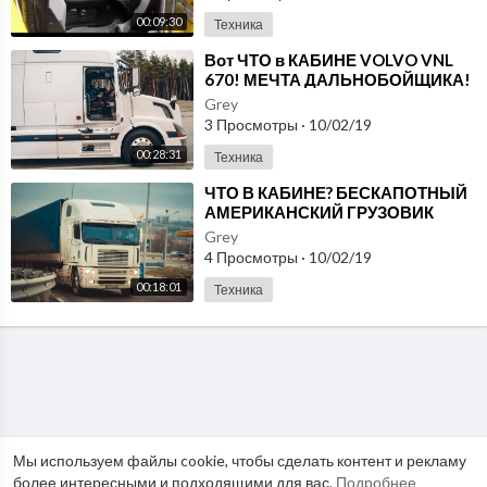
00:09:30
Техника
⁣Вот ЧТО в КАБИНЕ VOLVO VNL
670! МЕЧТА ДАЛЬНОБОЙЩИКА!
Grey
3 Просмотры
·
10/02/19
00:28:31
Техника
⁣ЧТО В КАБИНЕ? БЕСКАПОТНЫЙ
АМЕРИКАНСКИЙ ГРУЗОВИК
Freightliner Argosy 1-я ЧАСТЬ
Grey
4 Просмотры
·
10/02/19
00:18:01
Техника
Мы используем файлы cookie, чтобы сделать контент и рекламу
более интересными и подходящими для вас.
Подробнее