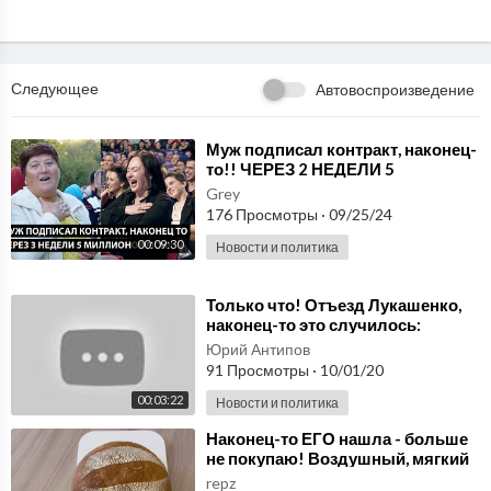
Следующее
Автовоспроизведение
⁣Муж подписал контракт, наконец-
то!! ЧЕРЕЗ 2 НЕДЕЛИ 5
МИЛЛИОНОВ МОИ
Grey
176 Просмотры
·
09/25/24
00:09:30
Новости и политика
⁣Только что! Отъезд Лукашенко,
наконец-то это случилось:
отпустил любимую. Беларусь,
Юрий Антипов
пляши. Победили
91 Просмотры
·
10/01/20
00:03:22
Новости и политика
⁣Наконец-то ЕГО нашла - больше
не покупаю! Воздушный, мягкий
домашний ХЛЕБ
repz