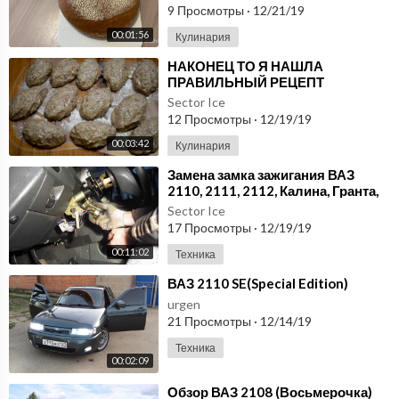
9 Просмотры
·
12/21/19
00:01:56
Кулинария
⁣НАКОНЕЦ ТО Я НАШЛА
ПРАВИЛЬНЫЙ РЕЦЕПТ
КОТЛЕТ!!! Как приготовить
Sector Ice
сочные и нежные КОТЛЕТЫ! ☆
12 Просмотры
·
12/19/19
СЫТНОЕ ТВ!
00:03:42
Кулинария
⁣Замена замка зажигания ВАЗ
2110, 2111, 2112, Калина, Гранта,
Приора, 2114 и 2115
Sector Ice
17 Просмотры
·
12/19/19
00:11:02
Техника
⁣ВАЗ 2110 SE(Special Edition)
urgen
21 Просмотры
·
12/14/19
Техника
00:02:09
⁣Обзор ВАЗ 2108 (Восьмерочка)