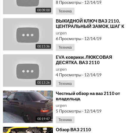
8 Просмотры
·
12/14/19
00:09:00
Техника
⁣ВЫКИДНОЙ КЛЮЧ ВАЗ 2110,
ЦЕНТРАЛЬНЫЙ ЗАМОК, ШАГ К
ЛЮКСУ.
urgen
6 Просмотры
·
12/14/19
00:15:36
Техника
⁣EVA коврики. ЛЮКСОВАЯ
ДЕСЯТКА. ВАЗ 2110
urgen
4 Просмотры
·
12/14/19
00:13:26
Техника
⁣Честный обзор на ваз 2110 от
владельца.
urgen
5 Просмотры
·
12/14/19
00:19:47
Техника
⁣Обзор ВАЗ 2110