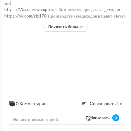
ми!
https://Vk.com/swamptools Комплектующие для вездеходов
https://vk.com/zis178 Производство вездеходов в Санкт-Петер
бурге
Показать больше
Продаем полноценные узлы автомобильного сцепления для пос
тройки минитракторов, вездеходов и других приспособлений.
0 Комментарии
Сортировать По
sort
Публиковать