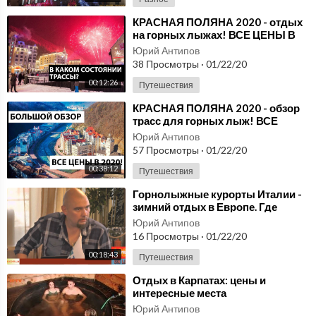
⁣КРАСНАЯ ПОЛЯНА 2020 - отдых
на горных лыжах! ВСЕ ЦЕНЫ В
РОЗА ХУТОР 2020 - дорого?
Юрий Антипов
38 Просмотры
·
01/22/20
00:12:26
Путешествия
⁣КРАСНАЯ ПОЛЯНА 2020 - обзор
трасс для горных лыж! ВСЕ
ЦЕНЫ в Роза Хутор 2020 -
Юрий Антипов
сколько БРАТЬ ДЕНЕГ?
57 Просмотры
·
01/22/20
00:38:12
Путешествия
⁣Горнолыжные курорты Италии -
зимний отдых в Европе. Где
покататься на лыжах, цены на
Юрий Антипов
ски-пасы
16 Просмотры
·
01/22/20
00:18:43
Путешествия
⁣Отдых в Карпатах: цены и
интересные места
Юрий Антипов