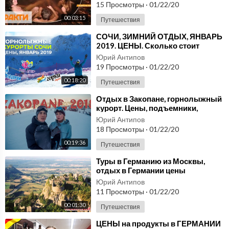
15 Просмотры
·
01/22/20
00:03:15
Путешествия
⁣СОЧИ, ЗИМНИЙ ОТДЫХ, ЯНВАРЬ
2019. ЦЕНЫ. Сколько стоит
поездка.
Юрий Антипов
19 Просмотры
·
01/22/20
00:18:20
Путешествия
⁣Отдых в Закопане, горнолыжный
курорт. Цены, подъемники,
прокат сноуборда - Каспровы
Юрий Антипов
Верх, Котельница
18 Просмотры
·
01/22/20
00:19:36
Путешествия
⁣Туры в Германию из Москвы,
отдых в Германии цены
Юрий Антипов
11 Просмотры
·
01/22/20
00:01:30
Путешествия
⁣ЦЕНЫ на продукты в ГЕРМАНИИ