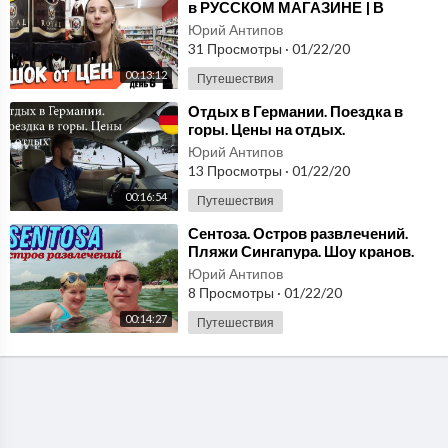
в РУССКОМ МАГАЗИНЕ | В
России такое не продают!
Юрий Антипов
31 Просмотры
·
01/22/20
00:13:12
Путешествия
⁣Отдых в Германии. Поездка в
горы. Цены на отдых.
Юрий Антипов
13 Просмотры
·
01/22/20
00:16:54
Путешествия
⁣Сентоза. Остров развлечений.
Пляжи Сингапура. Шоу кранов.
Юрий Антипов
8 Просмотры
·
01/22/20
00:14:27
Путешествия