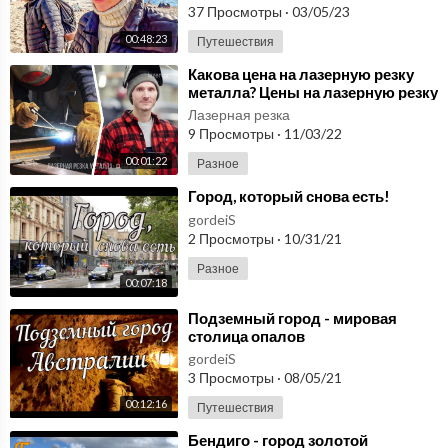
#9
37 Просмотры
·
03/05/23
00:48:23
Путешествия
⁣Какова цена на лазерную резку
металла? Цены на лазерную резку
металла растут.
Лазерная резка
9 Просмотры
·
11/03/22
00:01:22
Разное
⁣Город, который снова есть!
gordeiS
2 Просмотры
·
10/31/21
Разное
00:07:18
⁣Подземный город - мировая
столица опалов
gordeiS
3 Просмотры
·
08/05/21
00:12:16
Путешествия
⁣Бендиго - город золотой