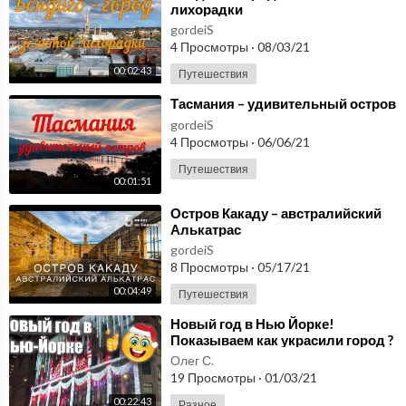
лихорадки
gordeiS
4 Просмотры
·
08/03/21
00:02:43
Путешествия
⁣Тасмания – удивительный остров
gordeiS
4 Просмотры
·
06/06/21
Путешествия
00:01:51
⁣Остров Какаду – австралийский
Алькатрас
gordeiS
8 Просмотры
·
05/17/21
00:04:49
Путешествия
⁣Новый год в Нью Йорке!
Показываем как украсили город ?
Олег С.
19 Просмотры
·
01/03/21
00:22:43
Разное