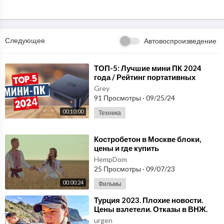
Однажды решившись на переезд в другую страну, мы больше н
е смогли остановиться и теперь путешествуем по нашей планет
е, исследуя все новые ее уголки.
Мы очень рады поделиться нашим опытом самостоятельных пу
Следующее
Автовоспроизведение
тешествий, жизни за границей, а также всеми проблемами и рад
остями, с этим связанными.
Начнём мы с Азии, а дальше больше!
⁣ТОП-5: Лучшие мини ПК 2024
года / Рейтинг портативных
Смотрите нас, будет интересно!
компьютеров, цены
Grey
91 Просмотры
·
09/25/24
Instagram Артема https://www.instagram.com/artemkovtun/
00:10:00
Техника
⁣Костробетон в Москве блоки,
цены и где купить
HempDom
25 Просмотры
·
09/07/23
00:00:24
Фильмы
⁣Турция 2023. Плохие новости.
Цены взлетели. Отказы в ВНЖ.
Красивые места рядом с Аланьей
urgen