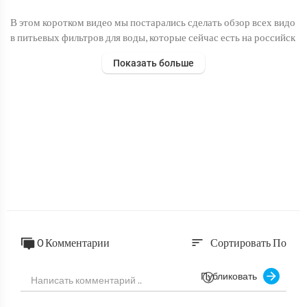
В этом коротком видео мы постарались сделать обзор всех видо
в питьевых фильтров для воды, которые сейчас есть на российск
ом рынке. Рассказываем плюсы и минусы всех типов фильтров:
Показать больше
от самых простейших фильтров-кувшинов до системы обратно
го осмоса.
Подробная статья о выборе фильтров - https://goo.gl/mpVjTL
#фильтрыдляводы #питьевой #обратныйосмос #atoll #аквафор
#гейзер #барьер #bwt #ecovita
0 Комментарии
Сортировать По
sort
Публиковать