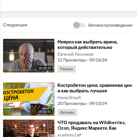
Следующее
Автовоспроизведение
⁣Невроз как выбрать врача,
который действительно
поможет?
Евгений Лесников
12 Просмотры
·
09/16/24
00:01:29
Разное
⁣Костробетон цена: сравнение цен
и как выбрать лучшее
предложение
HempShopS
20 Просмотры
·
09/10/24
00:02:41
Фильмы
⁣ЧТО продавать на Wildberries,
Ozon, Яндекс Маркете. Как
ВЫБРАТЬ ТОВАР. Курс по
academy1alf