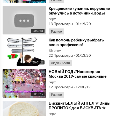
⁣Крещенские купания: верующие
окунулись в источники, воды
Енисея и Амурского залива
repz
13 Просмотры
·
01/19/20
00:03:51
Разное
⁣Как помочь ребенку выбрать
свою профессию?
Профориентация для детей. Как
Biserov
сделать правильный выбор?
22 Просмотры
·
01/13/20
00:04:26
Люди и блоги
⁣НОВЫЙ ГОД //Новогодняя
Москва 2019-самые красивые
виды//Бой курантов и салют на
repz
Красной площади
12 Просмотры
·
12/30/19
00:18:12
Разное
⁣Бисквит БЕЛЫЙ АНГЕЛ ☆ Виды
ПРОПИТОК для БИСКВИТА ☆
Бисквит на белках
repz