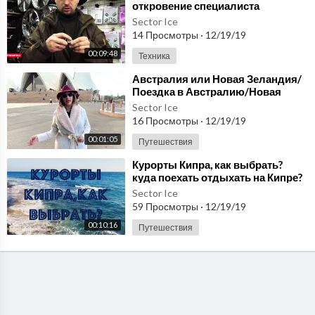
откровение специалиста
Sector Ice
14 Просмотры
·
12/19/19
00:09:48
Техника
⁣Австралия или Новая Зеландия/
Поездка в Австралию/Новая
Зеландия/ Australian Travel Club/
Sector Ice
Что выбрать
16 Просмотры
·
12/19/19
00:01:05
Путешествия
⁣Курорты Кипра, как выбрать?
куда поехать отдыхать на Кипре?
Sector Ice
59 Просмотры
·
12/19/19
00:10:16
Путешествия