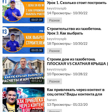
Урок 1. Сколько стоит построить
дом "под ключ"? Как выбрать у
keystroyspb
14 Просмотры
·
10/30/22
00:07:59
Разное
⁣Строительство из газобетона.
Урок 3. Как выбрать
строительную компанию Нанять
keystroyspb
фирму или бригаду-час
18 Просмотры
·
10/30/22
00:05:38
Разное
⁣Строим дом из газобетона.
ПЛОСКАЯ VS СКАТНАЯ КРЫША |
Какую крышу выбрать в 2022
keystroyspb
году?
10 Просмотры
·
10/28/22
00:12:12
Разное
⁣Как привлекать через контент в
соц сетях? Виды контента для
привлечения в МЛМ- бизнес
hanen
через соц сети
13 Просмотры
·
01/22/20
00:05:40
Разное