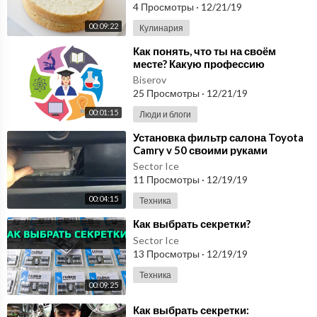
4 Просмотры
·
12/21/19
00:09:22
Кулинария
⁣Как понять, что ты на своём
месте? Какую профессию
выбрать? Совет по
Biserov
профориентации от Дмитрия
25 Просмотры
·
12/21/19
Реута
00:01:15
Люди и блоги
⁣Установка фильтр салона Toyota
Camry v 50 своими руками
Sector Ice
11 Просмотры
·
12/19/19
00:04:15
Техника
⁣Как выбрать секретки?
Sector Ice
13 Просмотры
·
12/19/19
Техника
00:09:25
⁣Как выбрать секретки: