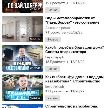
вайлдберриз.
45 Просмотры
·
07/14/24
00:10:35
Разное
⁣Виды металлообработки от
"ЛазерВорота" - это сочетание
современных технологий и
Лазерная резка
высокого к
9 Просмотры
·
08/02/23
00:01:27
Фильмы
⁣Какой погреб выбрать для дома?
Советы от архитектора-
проектировщика! Строим дом
keystroyspb
правильно.
16 Просмотры
·
12/05/22
00:07:41
Разное
⁣Как выбрать фундамент под дом
из газобетона? | Строительство
домов из газобетона в Санкт-
keystroyspb
Петербурге
17 Просмотры
·
11/28/22
00:12:03
Разное
⁣Строительство из газобетона.