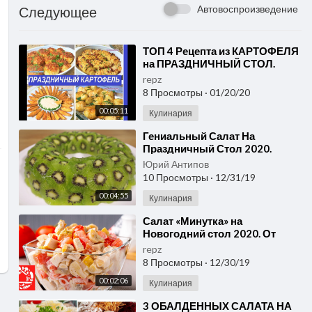
Автовоспроизведение
Следующее
⁣ТОП 4 Рецепта из КАРТОФЕЛЯ
на ПРАЗДНИЧНЫЙ СТОЛ.
Блюда из Картофеля.
repz
8 Просмотры
·
01/20/20
00:05:11
Кулинария
⁣Гениальный Салат На
Праздничный Стол 2020.
Устоять Невозможно!
Юрий Антипов
Изумрудный Браслет рецепт
10 Просмотры
·
12/31/19
салата.
00:04:55
Кулинария
⁣Салат «Минутка» на
Новогодний стол 2020. От
такого вкусного Салата не
repz
откажется Никто!
8 Просмотры
·
12/30/19
00:02:06
Кулинария
⁣3 ОБАЛДЕННЫХ САЛАТА НА