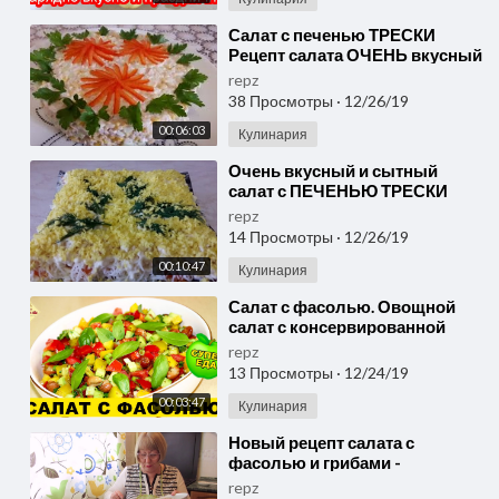
⁣Салат с печенью ТРЕСКИ
Рецепт салата ОЧЕНЬ вкусный
и быстрый в приготовлении
repz
САЛАТ
38 Просмотры
·
12/26/19
00:06:03
Кулинария
⁣Очень вкусный и сытный
салат с ПЕЧЕНЬЮ ТРЕСКИ
Рецепт салата Вкусный салат
repz
14 Просмотры
·
12/26/19
00:10:47
Кулинария
⁣Салат с фасолью. Овощной
салат с консервированной
фасолью. Супер заправка для
repz
салата. Моя Dolce vita
13 Просмотры
·
12/24/19
00:03:47
Кулинария
⁣Новый рецепт салата с
фасолью и грибами -
бюджетный вариант
repz