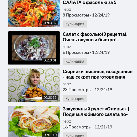
САЛАТА с фасолью за 5
минут! Такие никогда не
repz
приедаются!
8 Просмотры
·
12/24/19
00:03:39
Кулинария
⁣Салат с фасолью(3 рецепта).
Очень вкусно и быстро!
repz
6 Просмотры
·
12/24/19
00:13:01
Кулинария
⁣Сырники пышные, воздушные
- наш секрет приготовления
рецепта из творога
repz
23 Просмотры
·
12/24/19
00:20:39
Кулинария
⁣Закусочный рулет «Оливье» |
Подача любимого салата по-
новому.
repz
16 Просмотры
·
12/21/19
00:01:10
Кулинария