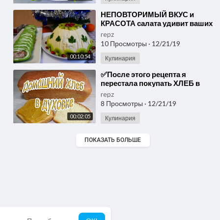
⁣НЕПОВТОРИМЫЙ ВКУС и
КРАСОТА салата удивит ваших
ГОСТЕЙ!!Шпинатный
repz
закусочный рулет на Новый
10 Просмотры
·
12/21/19
Год 2020
00:10:54
Кулинария
⁣✅После этого рецепта я
перестала покупать ХЛЕБ в
магазине/ домашний хлеб в
repz
духовке
8 Просмотры
·
12/21/19
00:02:05
Кулинария
ПОКАЗАТЬ БОЛЬШЕ