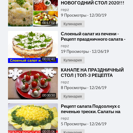
НОВОГОДНИЙ СТОЛ 2020!!!
repz
9 Просмотры
·
12/30/19
00:17:02
Кулинария
⁣Слоеный салат из печени -
Рецепт праздничного салата -
Про Вкусняшки
repz
19 Просмотры
·
12/26/19
00:02:40
Кулинария
⁣КАНАПЕ НА ПРАЗДНИЧНЫЙ
СТОЛ | ТОП-3 РЕЦЕПТА
repz
8 Просмотры
·
12/26/19
00:00:50
Кулинария
⁣Рецепт салата Подсолнух с
печенью трески. Салаты на
праздники
repz
5 Просмотры
·
12/26/19
00:05:06
Кулинария