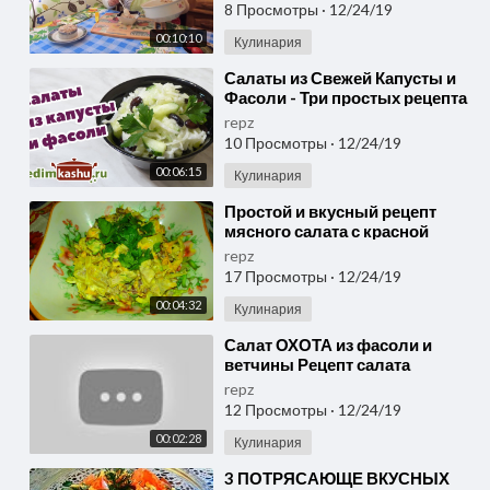
8 Просмотры
·
12/24/19
00:10:10
Кулинария
⁣Салаты из Свежей Капусты и
Фасоли - Три простых рецепта
repz
10 Просмотры
·
12/24/19
00:06:15
Кулинария
⁣Простой и вкусный рецепт
мясного салата с красной
фасолью
repz
17 Просмотры
·
12/24/19
00:04:32
Кулинария
⁣Салат ОХОТА из фасоли и
ветчины Рецепт салата
repz
12 Просмотры
·
12/24/19
00:02:28
Кулинария
⁣3 ПОТРЯСАЮЩЕ ВКУСНЫХ