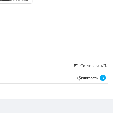
Сортировать По
sort
Публиковать