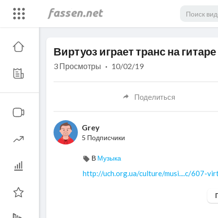
Code 150: Unknown error.
Виртуоз играет транс на гитаре
Download File: https://www.youtube.com/watch?v=KmnKBwz7f1U
3
Просмотры
·
10/02/19
Поделиться
Grey
5 Подписчики
В
Музыка
http://uch.org.ua/culture/musi....c/607-vi