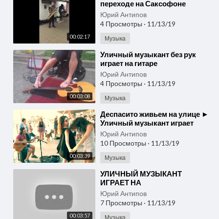
переходе на Саксофоне
Юрий Антипов
4 Просмотры
·
11/13/19
00:02:17
Музыка
⁣Уличный музыкант без рук
играет на гитаре
Юрий Антипов
4 Просмотры
·
11/13/19
00:03:08
Музыка
⁣Деспасито живьем на улице ►
Уличный музыкант играет
Despacito live
Юрий Антипов
10 Просмотры
·
11/13/19
00:03:39
Музыка
⁣УЛИЧНЫЙ МУЗЫКАНТ
ИГРАЕТ НА
КАНАЛИЗАЦИОНЫХ ТРУБАХ
Юрий Антипов
7 Просмотры
·
11/13/19
00:03:57
Музыка