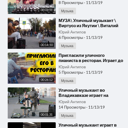
завораживает. Шокирующий
8 Просмотры
·
11/13/19
талант
00:02:51
Музыка
⁣МУЗА\ Уличный музыкант \
Виртуоз из Якутии \ Виталий
БУДЯК @ 2019
Юрий Антипов
6 Просмотры
·
11/13/19
00:14:50
Музыка
⁣Пригласили уличного
пианиста в ресторан. Играет до
мурашек в конце видео. Street
Юрий Антипов
musician.
5 Просмотры
·
11/13/19
00:26:12
Музыка
⁣Уличный музыкант во
Владикавказе играет на
Юрий Антипов
14 Просмотры
·
11/13/19
00:01:31
Музыка
⁣Уличный музыкант играет в