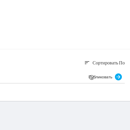
Сортировать По
sort
Публиковать