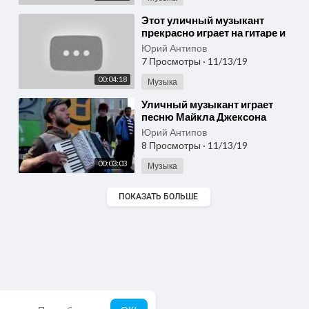
⁣Этот уличный музыкант
прекрасно играет на гитаре и
просто красиво поет
Юрий Антипов
7 Просмотры
·
11/13/19
00:04:18
Музыка
⁣Уличный музыкант играет
песню Майкла Джексона
Юрий Антипов
8 Просмотры
·
11/13/19
00:03:03
Музыка
ПОКАЗАТЬ БОЛЬШЕ