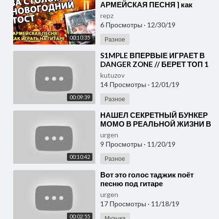
АРМЕЙСКАЯ ПЕСНЯ ] как
играть на гитаре
repz
6 Просмотры
·
12/30/19
00:10:35
Разное
⁣S1MPLE ВПЕРВЫЕ ИГРАЕТ В
DANGER ZONE // БЕРЕТ ТОП 1
ДВА РАЗА ПОДРЯД
kutuzov
14 Просмотры
·
12/01/19
00:09:39
Разное
⁣НАШЕЛ СЕКРЕТНЫЙ БУНКЕР
МОМО В РЕАЛЬНОЙ ЖИЗНИ В
МАЙНКРАФТ l НУБИК ИГРАЕТ
urgen
В MINECRAFT МУЛЬТИК
9 Просмотры
·
11/20/19
ТРОЛЛИНГ
00:10:42
Разное
⁣Вот это голос таджик поёт
песню под гитаре
urgen
17 Просмотры
·
11/18/19
00:02:55
Музыка