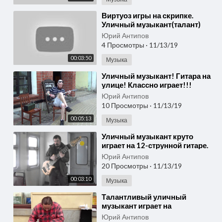
⁣Виртуоз игры на скрипке.
Уличный музыкант(талант)
Юрий Антипов
4 Просмотры
·
11/13/19
00:03:50
Музыка
⁣Уличный музыкант! Гитара на
улице! Классно играет!!!
Buskers! Best! 1
Юрий Антипов
10 Просмотры
·
11/13/19
00:05:13
Музыка
⁣Уличный музыкант круто
играет на 12-струнной гитаре.
Юрий Антипов
20 Просмотры
·
11/13/19
00:03:10
Музыка
⁣Талантливый уличный
музыкант играет на
хрустальных бокалах. Просто
Юрий Антипов