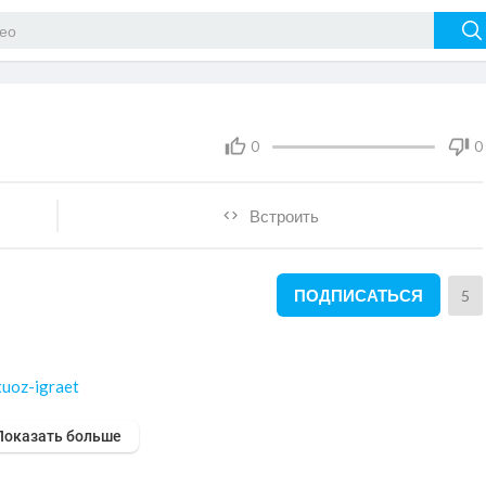
0
0
Встроить
ПОДПИСАТЬСЯ
5
rtuoz-igraet
Показать больше