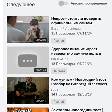
Автовоспроизведение
Следующее
⁣Невроз - стоит ли доверять
официальным сайтам.
Питание играет ключевую
Евгений Лесников
роль в поддержании
15 Просмотры
·
09/11/24
здоровья.
00:02:06
Разное
⁣Здоровое питание играет
невероятно важную роль в
нашей жизни. Продукция для
NATGARD
здоровья Микросферы.
18 Просмотры
·
05/22/23
00:06:42
Фильмы
⁣Коммунизм - Новогодний тост
(разбор на гитаре/guitar cover)
repz
14 Просмотры
·
12/30/19
00:05:49
Разное
⁣За столом новогодний тост [