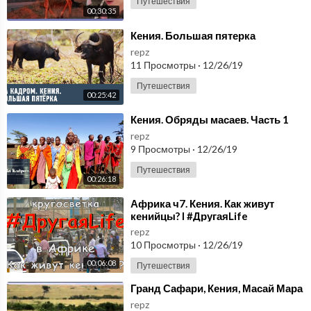
Путешествия
00:30:35
⁣Кения. Большая пятерка
repz
11 Просмотры
·
12/26/19
Путешествия
00:25:42
⁣Кения. Обряды масаев. Часть 1
repz
9 Просмотры
·
12/26/19
Путешествия
00:26:18
⁣Африка ч7. Кения. Как живут
кенийцы? l #ДругаяLife
repz
10 Просмотры
·
12/26/19
00:06:08
Путешествия
⁣Гранд Сафари, Кения, Масай Мара
repz