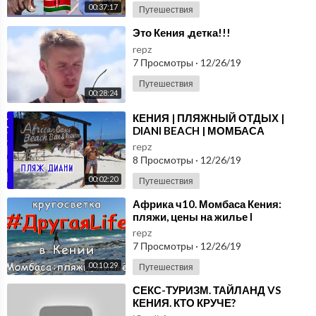
00:37:17
Путешествия
⁣Это Кения ,детка!!!
repz
7 Просмотры
·
12/26/19
Путешествия
00:28:24
⁣КЕНИЯ | ПЛЯЖНЫЙ ОТДЫХ |
DIANI BEACH | МОМБАСА
repz
8 Просмотры
·
12/26/19
00:02:20
Путешествия
⁣Африка ч10. Момбаса Кения:
пляжи, цены на жилье l
#ДругаяLife
repz
7 Просмотры
·
12/26/19
00:10:29
Путешествия
⁣СЕКС-ТУРИЗМ. ТАЙЛАНД VS
КЕНИЯ. КТО КРУЧЕ?