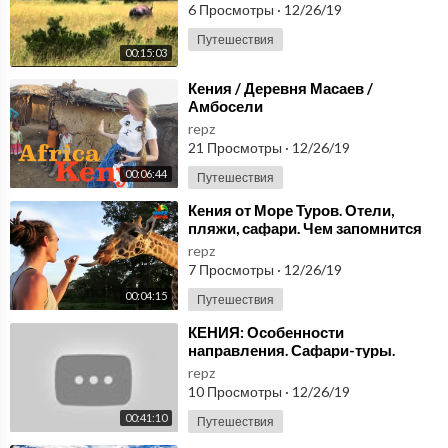
6 Просмотры
·
12/26/19
Путешествия
00:15:03
⁣Кения / Деревня Масаев /
Амбосели
repz
21 Просмотры
·
12/26/19
00:06:44
Путешествия
⁣Кения от Море Туров. Отели,
пляжи, сафари. Чем запомнится
туристу Кения?
repz
7 Просмотры
·
12/26/19
00:04:15
Путешествия
⁣КЕНИЯ: Особенности
направления. Сафари-туры.
Обзор пляжных отелей Момбасы
repz
10 Просмотры
·
12/26/19
00:41:10
Путешествия