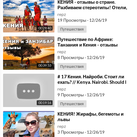
⁣КЕНИЯ - отзывы о стране.
Разбиваем стереотипы! Отели,
пляжи, сафари. Чартер из Киева в
repz
Кению
19 Просмотры
·
12/26/19
00:29:40
Путешествия
⁣Путешествие по Африке:
Танзания и Кения - отзывы
repz
8 Просмотры
·
12/26/19
00:39:53
Путешествия
⁣# 17 Кения. Найроби. Стоит ли
ехать? // Kenya. Nairobi. Should I
go?
repz
9 Просмотры
·
12/26/19
00:19:16
Путешествия
⁣КЕНИЯ! Жирафы, бегемоты и
львы
repz
3 Просмотры
·
12/26/19