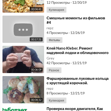
От Кухня в Кайф.
12 Просмотры
·
12/30/19
00:04:41
Кулинария
⁣Смешные моменты из фильмов
#4
repz
4 Просмотры
·
12/26/19
00:17:51
Фильмы
⁣Клей Nano Kleber. Ремонт
надувной лодки и облицовочного
пластика.
Grey
42 Просмотры
·
12/21/19
00:06:09
Разное
⁣Фаршированные луковые кольца
с хрустящей корочкой.
repz
8 Просмотры
·
12/21/19
00:04:32
Кулинария
⁣Проверка якоря двигателя, Как