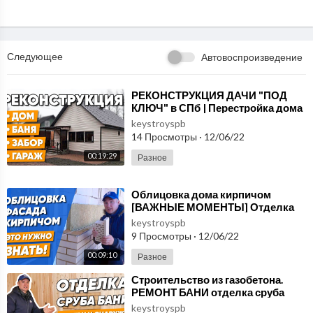
покупай автозапчасти и автоаксессуары по цене НИЖЕ рынк
а!!!
Инвайт UA: http://bit.ly/2Cf9oZU #мишамаслов #хондаблог #а
втозапчастихонда #автонаразборку #авто #автоблогер #автобл
Следующее
Автовоспроизведение
ог #автобатл #хонда #хондацрв #хондасрв #хондаукраина #авт
озапчасти #автозапчастини #ремонтхонды #ремонтавто #авто
сервис #сто #hondacrv #honda #hondablog #hondacrvclub #ho
⁣РЕКОНСТРУКЦИЯ ДАЧИ "ПОД
КЛЮЧ" в СПб | Перестройка дома
ndaua #hondakiev #hondakiyv #topcar #topcarvideo #hotcarvi
и ремонт бани | Реконструкция
keystroyspb
deo #carvideo #challendge #carchallendge #hondachallendge
старо
14 Просмотры
·
12/06/22
00:19:29
Разное
⁣Облицовка дома кирпичом
[ВАЖНЫЕ МОМЕНТЫ] Отделка
газобетона снаружи кирпичной
keystroyspb
кладкой своими руками
9 Просмотры
·
12/06/22
00:09:10
Разное
⁣Строительство из газобетона.
РЕМОНТ БАНИ отделка сруба
внутри и снаружи, обшивка бани
keystroyspb