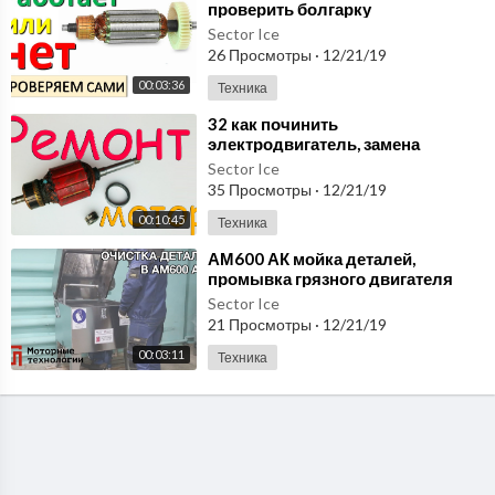
проверить болгарку
Sector Ice
26 Просмотры
·
12/21/19
00:03:36
Техника
⁣32 как починить
электродвигатель, замена
подшипника - how to fix the motor,
Sector Ice
bearing replacement
35 Просмотры
·
12/21/19
00:10:45
Техника
⁣АМ600 АК мойка деталей,
промывка грязного двигателя
Sector Ice
21 Просмотры
·
12/21/19
00:03:11
Техника