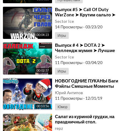
⁣Выпуск #5 ➤ Call Of Duty
WarZone ➤ Крутим сальто ➤
Лучшие моменты ➤ Приколы ➤
Sector Ice
Баги ➤ Фейлы ➤ Мемы
14 Просмотры
·
03/23/20
00:04:23
Игры
⁣Выпуск # 4 ➤ DOTA 2 ➤
Челлендж мумия ➤ Лучшие
моменты ➤ Приколы ➤ Баги ➤
Sector Ice
Фейлы ➤ Мемы
11 Просмотры
·
03/04/20
00:02:57
Игры
⁣НОВОГОДНИЕ ПУКАНЫ Баги
Фэйлы Смешные Моменты
Юрий Антипов
11 Просмотры
·
12/31/19
00:10:56
Юмор
⁣Салат из куриной грудки, на
праздничный стол.
Замечательная замена Оливье.
repz