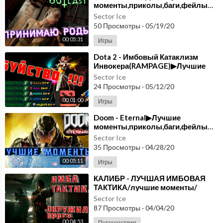
моменты,приколы,баги,фейлы▶выпуск#9
Sector Ice
50 Просмотры
·
05/19/20
00:05:31
Игры
Dota 2 - Имбовый Катаклизм
Инвокера(RAMPAGE)▶Лучшие
моменты,приколы,баги,фейлы▶выпуск#8
Sector Ice
24 Просмотры
·
05/12/20
00:01:00
Игры
Doom - Eternal▶Лучшие
моменты,приколы,баги,фейлы▶выпуск#7
Sector Ice
35 Просмотры
·
04/28/20
00:05:11
Игры
⁣КАЛИБР - ЛУЧШАЯ ИМБОВАЯ
ТАКТИКА/лучшие моменты/
приколы/баги/фейлы/выпуск#6
Sector Ice
87 Просмотры
·
04/04/20
00:04:53
Путешествия