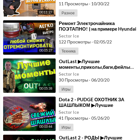
вагонкой, уте
11 Просмотры
·
10/30/22
00:11:27
Разное
⁣Ремонт Электрочайника
ПОЭТАПНО! | на примере Hyundai
HYK-G1002
Sector Ice
122 Просмотры
·
02/05/22
00:05:27
Техника
OutLast ▶Лучшие
моменты,приколы,баги,фейлы▶выпуск#11
Sector Ice
30 Просмотры
·
06/20/20
00:05:38
Игры
Dota 2 - PUDGE ОХОТНИК ЗА
ШАШЛЫКОМ ▶Лучшие
моменты,приколы,баги,фейлы▶выпуск#10
Sector Ice
41 Просмотры
·
05/26/20
00:03:44
Игры
OutLast 2 - РОДЫ ▶Лучшие