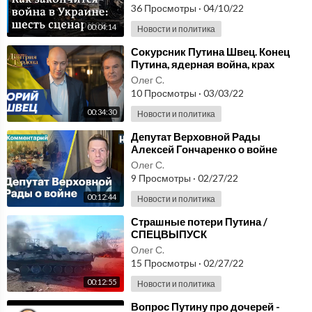
36 Просмотры
·
04/10/22
00:04:14
Новости и политика
⁣Сокурсник Путина Швец. Конец
Путина, ядерная война, крах
экономики России. В гостях у
Олег С.
Гордона
10 Просмотры
·
03/03/22
00:34:30
Новости и политика
⁣Депутат Верховной Рады
Алексей Гончаренко о войне
Путина против Украины
Олег С.
9 Просмотры
·
02/27/22
00:12:44
Новости и политика
⁣Страшные потери Путина /
СПЕЦВЫПУСК
Олег С.
15 Просмотры
·
02/27/22
00:12:55
Новости и политика
⁣Вопрос Путину про дочерей -