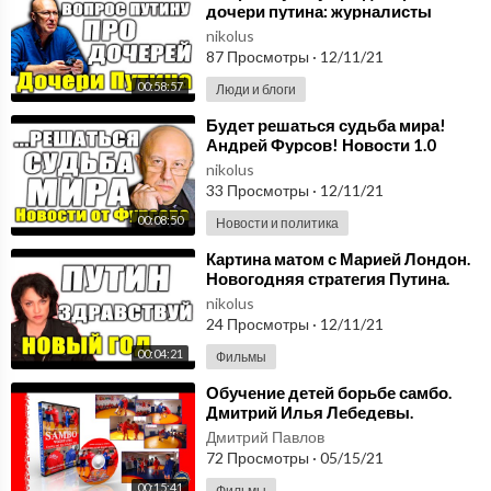
дочери путина: журналисты
рассекретили уже и старшую
nikolus
наследницу Путина.
87 Просмотры
·
12/11/21
00:58:57
Люди и блоги
⁣Будет решаться судьба мира!
Андрей Фурсов! Новости 1.0
nikolus
33 Просмотры
·
12/11/21
00:08:50
Новости и политика
⁣Картина матом с Марией Лондон.
Новогодняя стратегия Путина.
Новости 1.0
nikolus
24 Просмотры
·
12/11/21
00:04:21
Фильмы
⁣Обучение детей борьбе самбо.
Дмитрий Илья Лебедевы.
kfvideo.ru
Дмитрий Павлов
72 Просмотры
·
05/15/21
00:15:41
Фильмы