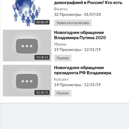
демографией в России? Кто есть
русский человек? Принимать
Biserov
беженцев?
32 Просмотры
·
01/07/20
00:06:39
Новости и политика
⁣Новогоднее обращение
Владимира Путина 2020
Ирина
19 Просмотры
·
12/31/19
00:08:43
Разное
⁣Новогоднее обращение
президента РФ Владимира
Путина 2020
kutuzov
14 Просмотры
·
12/31/19
00:08:55
Разное