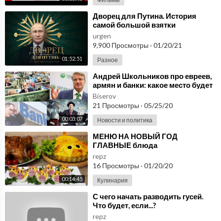
⁣Дворец для Путина. История
самой большой взятки
urgen
9,900 Просмотры
·
01/20/21
01:52:51
Разное
⁣Андрей Школьников про евреев,
армян и банки: какое место будет
у банкиров в новом мире?
Biserov
21 Просмотры
·
05/25/20
00:03:07
Новости и политика
⁣МЕНЮ НА НОВЫЙ ГОД
ГЛАВНЫЕ блюда
НОВОГОДНЕГО стола БЕЗ
repz
КОТОРЫХ не будет
16 Просмотры
·
01/20/20
ПРАЗДНИКА!!!!
00:14:45
Кулинария
⁣С чего начать разводить гусей.
Что будет, если...?
repz