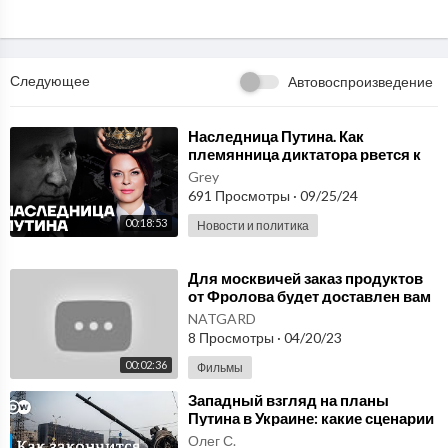
Facebook:
www.facebook.com/leftront
Инстаграм:
www.instagram.com/left_front_russia
Следующее
Автовоспроизведение
Telegram:
t.me/leftfront_org
Твиттер Сергея Удальцова:
⁣Наследница Путина. Как
племянница диктатора рвется к
twitter.com/s_udaltsov
власти
Grey
691 Просмотры
·
09/25/24
00:18:53
Новости и политика
⁣Для москвичей заказ продуктов
от Фролова будет доставлен вам
в течение дня. Изделия с
NATGARD
микросферами
8 Просмотры
·
04/20/23
00:02:36
Фильмы
⁣Западный взгляд на планы
Путина в Украине: какие сценарии
наиболее вероятны?
Олег С.