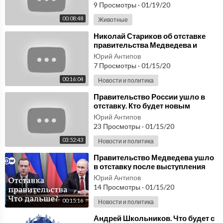
9 Просмотры
·
01/19/20
00:08:48
Животные
⁣Николай Стариков об отставке
правительства Медведева и
Послании Президента Путина
Юрий Антипов
7 Просмотры
·
01/15/20
00:16:04
Новости и политика
⁣Правительство России ушло в
отставку. Кто будет новым
премьер-министром? Спецэфир
Юрий Антипов
РБК
23 Просмотры
·
01/15/20
03:52:43
Новости и политика
⁣Правительство Медведева ушло
в отставку после выступления
Путина: что дальше? DW Новости
Юрий Антипов
(15.01.20)
14 Просмотры
·
01/15/20
00:15:16
Новости и политика
⁣Андрей Школьников. Что будет с