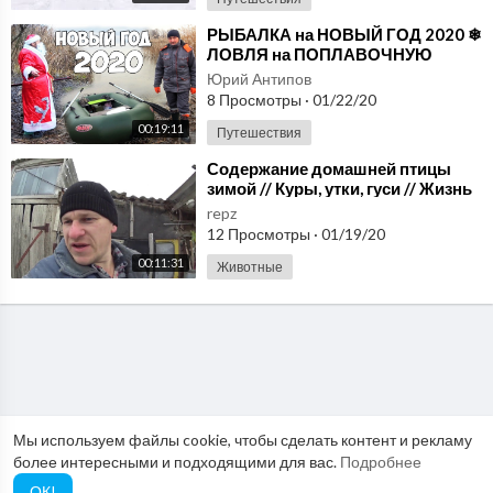
⁣РЫБАЛКА на НОВЫЙ ГОД 2020 ❄
ЛОВЛЯ на ПОПЛАВОЧНУЮ
УДОЧКУ ЗИМОЙ
Юрий Антипов
8 Просмотры
·
01/22/20
00:19:11
Путешествия
⁣Содержание домашней птицы
зимой // Куры, утки, гуси // Жизнь
в деревне
repz
12 Просмотры
·
01/19/20
00:11:31
Животные
Мы используем файлы cookie, чтобы сделать контент и рекламу
более интересными и подходящими для вас.
Подробнее
ОК!