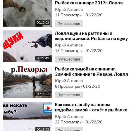
Рыбалка в январе 2017г. Ловля
на мормышку
Юрий Антипов
11 Просмотры
·
01/22/20
00:15:03
Путешествия
⁣Ловля щуки на раттлины и
жерлицы зимой. Рыбалка на щуку
в январе 2020
Юрий Антипов
13 Просмотры
·
01/22/20
00:27:43
Путешествия
⁣Рыбалка зимой на спиннинг.
Зимний спиннинг в Январе. Ловля
в Подмосковье на реке Пехорка
Юрий Антипов
2020.
8 Просмотры
·
01/22/20
00:14:27
Путешествия
⁣Как искать рыбу на новом
водоёме зимой + отчёт о рыбалке
в январе
Юрий Антипов
22 Просмотры
·
01/22/20
00:18:53
Путешествия