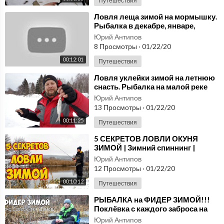
Путешествия
⁣Ловля леща зимой на мормышку.
Рыбалка в декабре, январе,
феврале
Юрий Антипов
8 Просмотры
·
01/22/20
00:12:01
Путешествия
⁣Ловля уклейки зимой на летнюю
снасть. Рыбалка на малой реке
Юрий Антипов
13 Просмотры
·
01/22/20
00:11:25
Путешествия
⁣5 СЕКРЕТОВ ЛОВЛИ ОКУНЯ
ЗИМОЙ | Зимний спиннинг |
Ультралайт | Рыбалка на окуня
Юрий Антипов
12 Просмотры
·
01/22/20
00:10:12
Путешествия
⁣РЫБАЛКА на ФИДЕР ЗИМОЙ!!!
Поклёвка с каждого заброса на
реке Северский Донец
Юрий Антипов