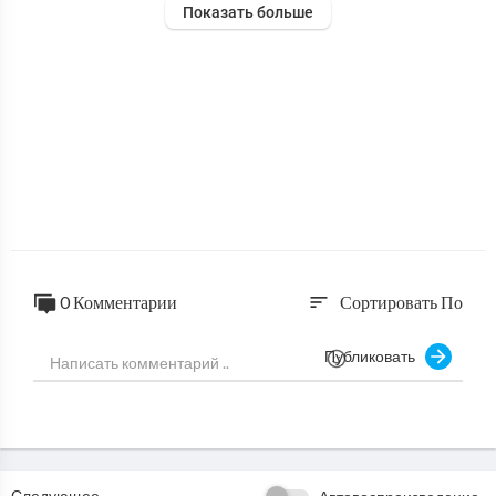
Показать больше
0 Комментарии
Сортировать По
sort
Публиковать
Следующее