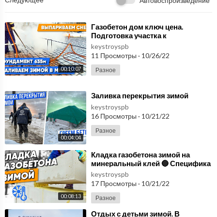
Автовоспроизведение
⁣Газобетон дом ключ цена.
Подготовка участка к
строительству. Заливка
keystroyspb
фундамента зимой | Строим два д
11 Просмотры
·
10/26/22
00:10:07
Разное
⁣Заливка перекрытия зимой
keystroyspb
16 Просмотры
·
10/21/22
Разное
00:04:04
⁣Кладка газобетона зимой на
минеральный клей 🔵 Специфика
строительства в МОРОЗ 🔵
keystroyspb
17 Просмотры
·
10/21/22
00:08:13
Разное
⁣Отдых с детьми зимой. В