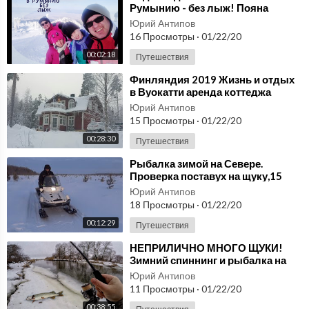
Румынию - без лыж! Пояна
Брашов.
Юрий Антипов
16 Просмотры
·
01/22/20
00:02:18
Путешествия
⁣Финляндия 2019 Жизнь и отдых
в Вуокатти аренда коттеджа
зимой лыжи
Юрий Антипов
15 Просмотры
·
01/22/20
00:28:30
Путешествия
⁣Рыбалка зимой на Севере.
Проверка поставух на щуку,15
января. Дебют Наташи-
Юрий Антипов
18 Просмотры
·
01/22/20
00:12:29
Путешествия
⁣НЕПРИЛИЧНО МНОГО ЩУКИ!
Зимний спиннинг и рыбалка на
щуку 2019! Ловля щуки на малой
Юрий Антипов
реке зимой
11 Просмотры
·
01/22/20
00:38:55