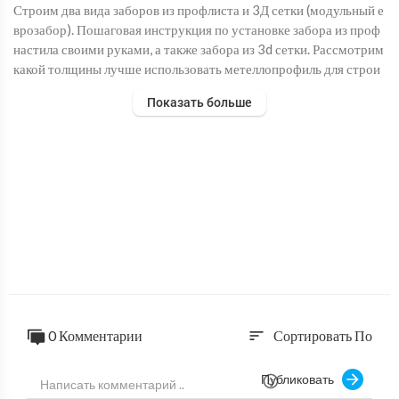
Строим два вида заборов из профлиста и 3Д сетки (модульный е
врозабор). Пошаговая инструкция по установке забора из проф
настила своими руками, а также забора из 3d сетки. Рассмотрим
какой толщины лучше использовать метеллопрофиль для строи
тельства дачного забора. Как правильно устанавливать заборны
Показать больше
й столб? Какой вариант крепления профнастила лучше всего по
дходит для монтажа ограждения? Задать вопрос менеджеру в w
hatsapp -
https://clc.to/перейти_в_чат
ПРОМОКОД НА СКИДКУ ДО 10% - "Я с Ютуба"
Условия: просто назовите менеджеру промокод "Я с Ютуба" и п
олучите скидку до 10% на проектирование и 3% на строительст
во!
Заказать проект :
https://bit.ly/3b09RkU
Рассчитать стоимость строительства дома:
https://bit.ly/3tjES9
M
0 Комментарии
Сортировать По
sort
О компании:
https://bit.ly/33i4ZTY
____________________________________________________
Публиковать