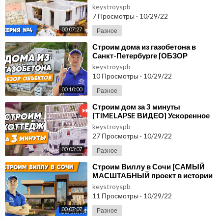
современный дом с плоской
keystroyspb
крышей. Возводим первый этаж
7 Просмотры
·
10/29/22
00:07:27
Разное
⁣Строим дома из газобетона в
Санкт-Петербурге [ОБЗОР
ОБЪЕКТОВ] Строительство
keystroyspb
домов из газоблока
10 Просмотры
·
10/29/22
00:10:00
Разное
⁣Строим дом за 3 минуты
[TIMELAPSE ВИДЕО] Ускоренное
строительство дома из
keystroyspb
газобетона под ключ в СПб
27 Просмотры
·
10/29/22
00:03:07
Разное
⁣Строим Виллу в Сочи [САМЫЙ
МАСШТАБНЫЙ проект в истории
компании] Участок с перепадом
keystroyspb
17м. СЕРИЯ №1
11 Просмотры
·
10/29/22
00:07:07
Разное