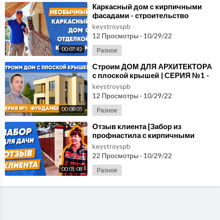
⁣Каркасный дом с кирпичными
фасадами - строительство
каркасного дома своими руками
keystroyspb
12 Просмотры
·
10/29/22
00:07:42
Разное
⁣Строим ДОМ ДЛЯ АРХИТЕКТОРА
с плоской крышей | СЕРИЯ №1 -
Готовим фундамент под заливку
keystroyspb
бетоном
12 Просмотры
·
10/29/22
00:08:05
Разное
⁣Отзыв клиента [Забор из
профнастила с кирпичными
столбами в Покровке] Заказать
keystroyspb
забор под ключ в СПб
22 Просмотры
·
10/29/22
00:01:08
Разное