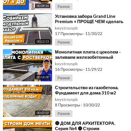
00:09:16
#Забор #3дЗабор#ЗаборИзПрофлиста #ЗаборИзПрофнастила
Разное
#ЗаборСвоимиРуками #СтроительнаяКомпания #ХорошиеСтр
⁣Установка забора Grand Line
оители #КейСтрой
Premium + ПРОЩЕ ЧЕМ сделать
забор из профнастила своими
keystroyspb
руками
Ссылка на видео:
https://youtu.be/4IQth_LEB8U
17 Просмотры
·
11/30/22
Cсылка на плейлист:
https://www.youtube.com/playli....st?list=P
00:12:15
Разное
L92K2njE1vI
⁣Монолитная плита с цоколем -
заливаем железобетонный
фундамент своими руками
keystroyspb
16 Просмотры
·
11/29/22
00:14:00
Разное
⁣Строительство из газобетона.
Фундамент для дома 310 м2
Участок с грунтовыми водами
keystroyspb
Строим загородны
8 Просмотры
·
10/30/22
00:07:07
Разное
⁣🔴 ДОМ ДЛЯ АРХИТЕКТОРА.
Серия №4 🔴 Строим