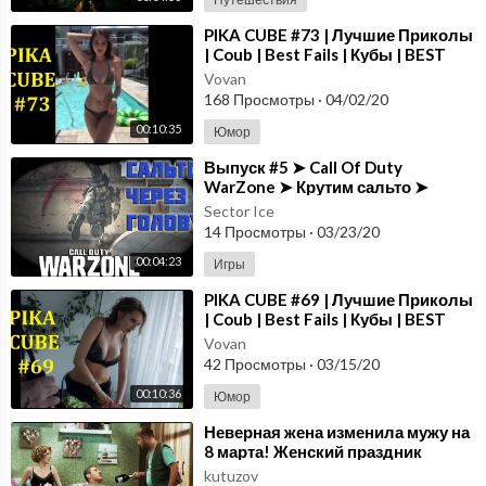
⁣PIKA CUBE #73 | Лучшие Приколы
| Coub | Best Fails | Кубы | BEST
CUBE | Нарезка Приколов
Vovan
168 Просмотры
·
04/02/20
00:10:35
Юмор
⁣Выпуск #5 ➤ Call Of Duty
WarZone ➤ Крутим сальто ➤
Лучшие моменты ➤ Приколы ➤
Sector Ice
Баги ➤ Фейлы ➤ Мемы
14 Просмотры
·
03/23/20
00:04:23
Игры
⁣PIKA CUBE #69 | Лучшие Приколы
| Coub | Best Fails | Кубы | BEST
CUBE | Нарезка Приколов
Vovan
42 Просмотры
·
03/15/20
00:10:36
Юмор
⁣Неверная жена изменила мужу на
8 марта! Женский праздник
закончился разводом! | На Троих,
kutuzov