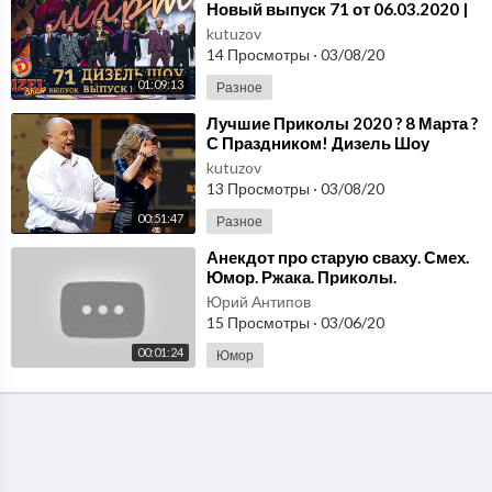
Новый выпуск 71 от 06.03.2020 |
Дизель cтудио, Лучшие Приколы
kutuzov
14 Просмотры
·
03/08/20
01:09:13
Разное
⁣Лучшие Приколы 2020 ? 8 Марта ?
С Праздником! Дизель Шоу
лучшее | Дизель cтудио
kutuzov
13 Просмотры
·
03/08/20
00:51:47
Разное
⁣Анекдот про старую сваху. Смех.
Юмор. Ржака. Приколы.
Юрий Антипов
15 Просмотры
·
03/06/20
00:01:24
Юмор