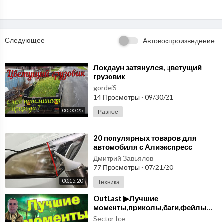
Следующее
Автовоспроизведение
⁣Локдаун затянулся, цветущий
грузовик
gordeiS
14 Просмотры
·
09/30/21
00:00:25
Разное
⁣20 популярных товаров для
автомобиля с Алиэкспресс
Aliexpress покупки для авто №46
Дмитрий Завьялов
77 Просмотры
·
07/21/20
00:15:20
Техника
OutLast ▶Лучшие
моменты,приколы,баги,фейлы▶выпуск#11
Sector Ice