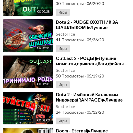
30 Просмотры
·
06/20/20
00:05:38
Игры
Dota 2 - PUDGE ОХОТНИК ЗА
ШАШЛЫКОМ ▶Лучшие
моменты,приколы,баги,фейлы▶выпуск#10
Sector Ice
41 Просмотры
·
05/26/20
00:03:44
Игры
OutLast 2 - РОДЫ ▶Лучшие
моменты,приколы,баги,фейлы▶выпуск#9
Sector Ice
50 Просмотры
·
05/19/20
00:05:31
Игры
Dota 2 - Имбовый Катаклизм
Инвокера(RAMPAGE)▶Лучшие
моменты,приколы,баги,фейлы▶выпуск#8
Sector Ice
24 Просмотры
·
05/12/20
00:01:00
Игры
Doom - Eternal▶Лучшие