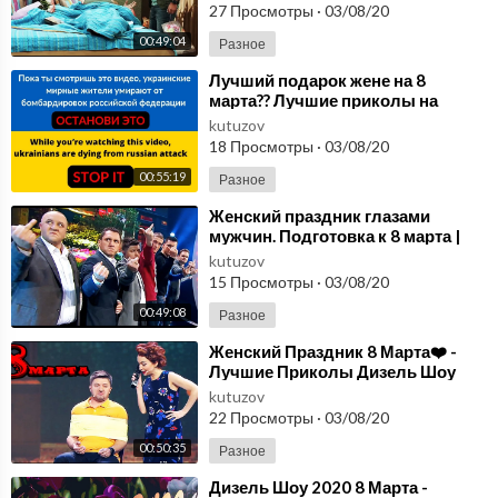
приколы
27 Просмотры
·
03/08/20
00:49:04
Разное
⁣Лучший подарок жене на 8
марта?? Лучшие приколы на
женский праздник | Дизель Шоу
kutuzov
2020
18 Просмотры
·
03/08/20
00:55:19
Разное
⁣Женский праздник глазами
мужчин. Подготовка к 8 марта |
Лучшие Приколы Дизель Шоу
kutuzov
2020
15 Просмотры
·
03/08/20
00:49:08
Разное
⁣Женский Праздник 8 Марта❤️ -
Лучшие Приколы Дизель Шоу
2020 | Дизель cтудио
kutuzov
22 Просмотры
·
03/08/20
00:50:35
Разное
⁣Дизель Шоу 2020 8 Марта -