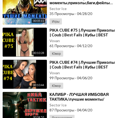
моменты,приколы,баги,фейлы▶выпуск#7
Sector Ice
35 Просмотры
·
04/28/20
00:05:11
Игры
⁣PIKA CUBE #75 | Лучшие Приколы
| Coub | Best Fails | Кубы | BEST
CUBE | Нарезка Приколов
Vovan
61 Просмотры
·
04/12/20
00:10:28
Юмор
⁣PIKA CUBE #74 | Лучшие Приколы
| Coub | Best Fails | Кубы | BEST
CUBE | Нарезка Приколов
Vovan
99 Просмотры
·
04/06/20
00:10:44
Юмор
⁣КАЛИБР - ЛУЧШАЯ ИМБОВАЯ
ТАКТИКА/лучшие моменты/
приколы/баги/фейлы/выпуск#6
Sector Ice
87 Просмотры
·
04/04/20
00:04:53
Путешествия