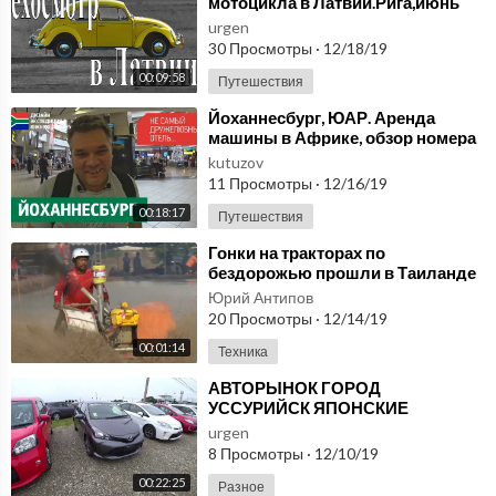
мотоцикла в Латвии.Рига,июнь
2019.
urgen
30 Просмотры
·
12/18/19
00:09:58
Путешествия
⁣Йоханнесбург, ЮАР. Аренда
машины в Африке, обзор номера
в отеле. Рейтинг ресторанов в
kutuzov
ЮАР
11 Просмотры
·
12/16/19
00:18:17
Путешествия
⁣Гонки на тракторах по
бездорожью прошли в Таиланде
(новости)
Юрий Антипов
20 Просмотры
·
12/14/19
00:01:14
Техника
⁣АВТОРЫНОК ГОРОД
УССУРИЙСК ЯПОНСКИЕ
МАШИНЫ сколько стоят
urgen
японские машины ниссан лиф
8 Просмотры
·
12/10/19
обзор автоподбор
00:22:25
Разное