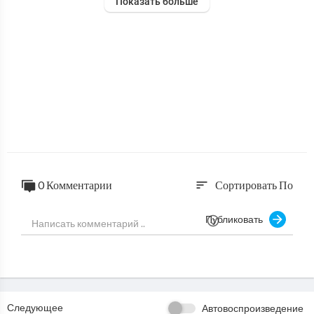
Показать больше
0 Комментарии
Сортировать По
sort
Публиковать
Следующее
Автовоспроизведение