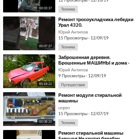
00:03:37
Техника
⁣Ремонт тросоукладчика лебедки
Урал 4320.
Юрий Антипов
15 Просмотры
·
12/09/19
00:07:27
Техника
⁣Заброшенная деревня.
Брошенные МАШИНЫ и дома -
Покинутый Мир
Юрий Антипов
9 Просмотры
·
12/09/19
00:18:22
Путешествия
⁣Ремонт модуля стиральной
машины
urgen
15 Просмотры
·
12/07/19
00:08:20
Техника
⁣Ремонт стиральной машины
Samsung Не крутит барабан.