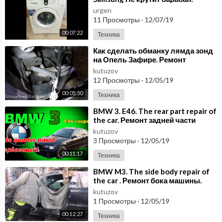
urgen
11 Просмотры
·
12/07/19
00:07:22
Техника
⁣Как сделать обманку лямда зонд
на Опель Зафире. Ремонт
машины своими руками.
kutuzov
Автоэлектрика
12 Просмотры
·
12/05/19
00:05:50
Техника
⁣BMW 3. E46. The rear part repair of
the car. Ремонт задней части
машины.
kutuzov
3 Просмотры
·
12/05/19
00:11:17
Техника
⁣BMW M3. The side body repair of
the car . Ремонт бока машины.
kutuzov
1 Просмотры
·
12/05/19
00:12:27
Техника