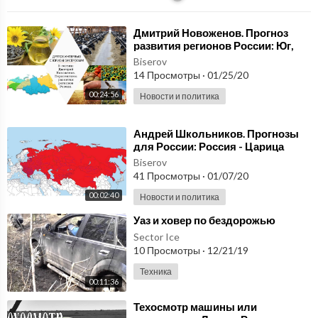
⁣Дмитрий Новоженов. Прогноз
развития регионов России: Юг,
Кавказ, Поволжье, Урал.
Biserov
Специализация
14 Просмотры
·
01/25/20
00:24:56
Новости и политика
⁣Андрей Школьников. Прогнозы
для России: Россия - Царица
морей, Новый ковчег. Перенос
Biserov
столицы за Урал
41 Просмотры
·
01/07/20
00:02:40
Новости и политика
⁣Уаз и ховер по бездорожью
Sector Ice
10 Просмотры
·
12/21/19
Техника
00:11:36
⁣Техосмотр машины или