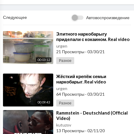
Следующее
Автовоспроизведение
⁣Элитного наркобарыгу
приделали с кокаином. Real video
urgen
21 Просмотры
·
03/30/21
00:03:12
Разное
⁣Жёсткий крепёж семьи
наркобарыг. Real video
urgen
64 Просмотры
·
03/30/21
00:09:43
Разное
⁣Rammstein - Deutschland (Official
Video)
kutuzov
13 Просмотры
·
02/11/20