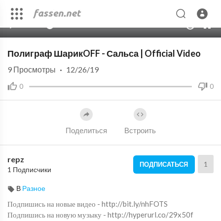
00:00
03:36
10
Полиграф ШарикOFF - Сальса | Official Video
9
Просмотры
·
12/26/19
0
0
Поделиться
Встроить
repz
1
ПОДПИСАТЬСЯ
1 Подписчики
В
Разное
Подпишись на новые видео - http://bit.ly/nhFOTS
Подпишись на новую музыку - http://hyperurl.co/29x50f