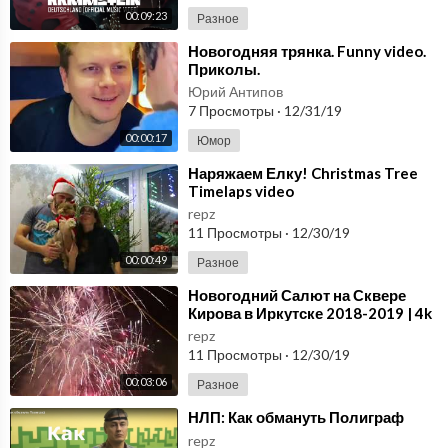
00:09:23
Разное
⁣Новогодняя трянка. Funny video.
Приколы.
Юрий Антипов
7 Просмотры
·
12/31/19
00:00:17
Юмор
⁣Наряжаем Елку! Christmas Tree
Timelaps video
repz
11 Просмотры
·
12/30/19
00:00:49
Разное
⁣Новогодний Салют на Сквере
Кирова в Иркутске 2018-2019 | 4k
video.
repz
11 Просмотры
·
12/30/19
00:03:06
Разное
⁣НЛП: Как обмануть Полиграф
repz