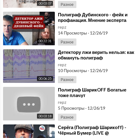
00:03:07
Разное
⁣Полиграф Дубинского - фейк и
профанация. Мнение эксперта
repz
14 Просмотры
·
12/26/19
00:22:31
Разное
⁣Детектору лжи верить нельзя: как
обмануть полиграф
repz
10 Просмотры
·
12/26/19
00:06:25
Разное
⁣Полиграф ШарикOFF Богатые
тоже плачут
repz
5 Просмотры
·
12/26/19
00:03:18
Разное
⁣Серёга (Полиграф Шарикоff) -
Чёрный Бумер (LIVE @