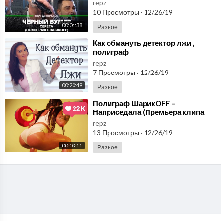
Авторадио)
repz
10 Просмотры
·
12/26/19
00:04:38
Разное
⁣Как обмануть детектор лжи ,
полиграф
repz
7 Просмотры
·
12/26/19
00:20:49
Разное
⁣Полиграф ШарикOFF –
Наприседала (Премьера клипа
2019)
repz
13 Просмотры
·
12/26/19
00:03:11
Разное