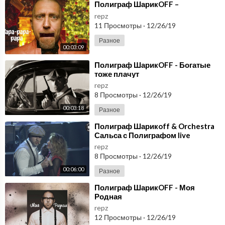
⁣Полиграф ШарикOFF –
repz
11 Просмотры
·
12/26/19
Разное
00:03:09
⁣Полиграф ШарикOFF - Богатые
тоже плачут
repz
8 Просмотры
·
12/26/19
00:03:18
Разное
⁣Полиграф Шарикoff & Orchestra
Сальса с Полиграфом live
repz
8 Просмотры
·
12/26/19
00:06:00
Разное
⁣Полиграф ШарикOFF - Моя
Родная
repz
12 Просмотры
·
12/26/19