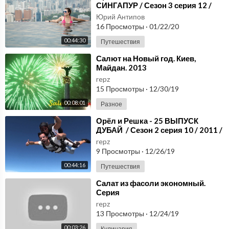
СИНГАПУР / Сезон 3 серия 12 /
2012 / HD 1080p
Юрий Антипов
16 Просмотры
·
01/22/20
00:44:30
Путешествия
⁣Салют на Новый год. Киев,
Майдан. 2013
repz
15 Просмотры
·
12/30/19
00:08:01
Разное
⁣Орёл и Решка - 25 ВЫПУСК
ДУБАЙ / Сезон 2 серия 10 / 2011 /
HD 1080p
repz
9 Просмотры
·
12/26/19
00:44:16
Путешествия
⁣Салат из фасоли экономный.
Серия
repz
13 Просмотры
·
12/24/19
00:03:26
Кулинария