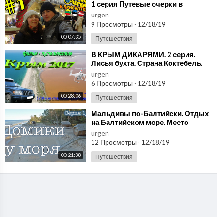
1 серия Путевые очерки в
Прибалтике
urgen
9 Просмотры
·
12/18/19
00:07:35
Путешествия
⁣В КРЫМ ДИКАРЯМИ. 2 серия.
Лисья бухта. Страна Коктебель.
Азовское море.
urgen
6 Просмотры
·
12/18/19
00:28:06
Путешествия
⁣Мальдивы по-Балтийски. Отдых
на Балтийском море. Место
гибели В.Цоя. Серия 1 \ 2.
urgen
12 Просмотры
·
12/18/19
00:21:38
Путешествия