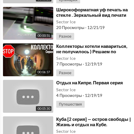
⁣Широкоформатная уф печать на
стекле . Зеркальный вид печати
(печать с оборота) Украина, Киев
Sector Ice
20 Просмотры
·
12/21/19
00:00:51
Разное
⁣Коллекторы хотели навариться,
не получилось ) Решаем по
закону Казахстан Серия 2
Sector Ice
7 Просмотры
·
12/19/19
00:06:37
Разное
⁣Отдых на Кипре. Первая серия
Sector Ice
4 Просмотры
·
12/19/19
Путешествия
00:05:30
⁣Куба [2 серия] — остров свободы |
Жизнь и отдых на Кубе.
Sector Ice