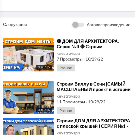
Следующее
Автовоспроизведение
⁣🔴 ДОМ ДЛЯ АРХИТЕКТОРА.
Серия №4 🔴 Строим
современный дом с плоской
keystroyspb
крышей. Возводим первый этаж
7 Просмотры
·
10/29/22
00:07:27
Разное
⁣Строим Виллу в Сочи [САМЫЙ
МАСШТАБНЫЙ проект в истории
компании] Участок с перепадом
keystroyspb
17м. СЕРИЯ №1
11 Просмотры
·
10/29/22
00:07:07
Разное
⁣Строим ДОМ ДЛЯ АРХИТЕКТОРА
с плоской крышей | СЕРИЯ №1 -
Готовим фундамент под заливку
keystroyspb