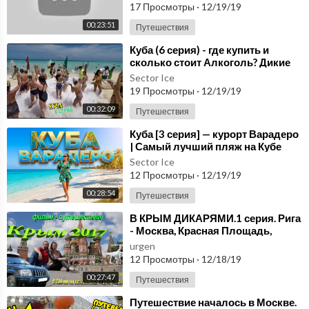
17 Просмотры
·
12/19/19
00:23:51
Путешествия
⁣Куба (6 серия) - где купить и
сколько стоит Алкоголь? Дикие
танцы, Уезжаем домой.
Sector Ice
19 Просмотры
·
12/19/19
00:32:09
Путешествия
⁣Куба [3 серия] — курорт Варадеро
| Самый лучший пляж на Кубе
Sector Ice
12 Просмотры
·
12/19/19
00:28:54
Путешествия
⁣В КРЫМ ДИКАРЯМИ.1 серия. Рига
- Москва, Красная Площадь,
трасса М4-ДОН, Порт Кавказ.
urgen
12 Просмотры
·
12/18/19
00:27:47
Путешествия
⁣Путешествие началось в Москве.