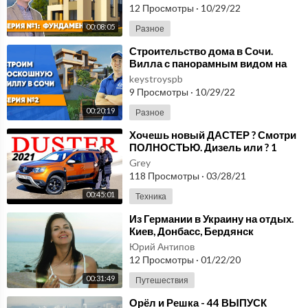
бетоном
12 Просмотры
·
10/29/22
00:08:05
Разное
⁣Строительство дома в Сочи.
Вилла с панорамным видом на
Адлер [МАСШТАБНЫЙ ПРОЕКТ]
keystroyspb
СЕРИЯ №2
9 Просмотры
·
10/29/22
00:20:19
Разное
⁣Хочешь новый ДАСТЕР ? Смотри
ПОЛНОСТЬЮ. Дизель или ? 1
серия
Grey
118 Просмотры
·
03/28/21
00:45:01
Техника
⁣Из Германии в Украину на отдых.
Киев, Донбасс, Бердянск
Юрий Антипов
12 Просмотры
·
01/22/20
00:31:49
Путешествия
⁣Орёл и Решка - 44 ВЫПУСК