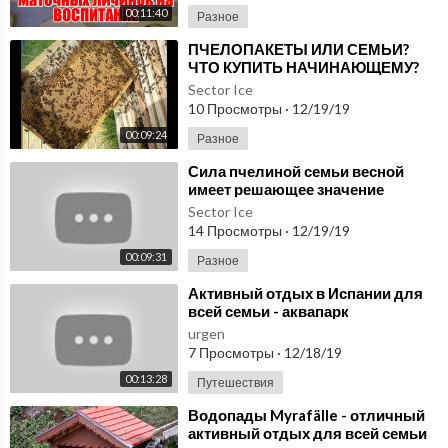
00:11:40
Разное
⁣ПЧЕЛОПАКЕТЫ ИЛИ СЕМЬИ?
ЧТО КУПИТЬ НАЧИНАЮЩЕМУ?
Sector Ice
10 Просмотры
·
12/19/19
00:09:24
Разное
⁣Сила пчелиной семьи весной
имеет решающее значение
Sector Ice
14 Просмотры
·
12/19/19
00:09:31
Разное
⁣Активный отдых в Испании для
всей семьи - аквапарк
Акваландия в Бенидорме
urgen
7 Просмотры
·
12/18/19
00:13:28
Путешествия
⁣Водопады Myrafälle - отличный
активный отдых для всей семьи