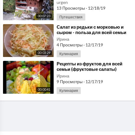
в Нижней Австрии
urgen
13 Просмотры
·
12/18/19
00:07:23
Путешествия
⁣Салат из редьки с морковью и
сыром - польза для всей семьи
Ирина
4 Просмотры
·
12/17/19
00:03:29
Кулинария
⁣Рецепты из фруктов для всей
семьи (фруктовые салаты)
Ирина
9 Просмотры
·
12/17/19
00:00:41
Кулинария