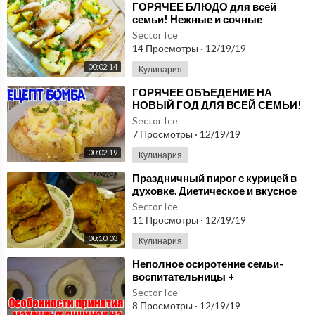
⁣ГОРЯЧЕЕ БЛЮДО для всей
семьи! Нежные и сочные
перепела с картофелем в
Sector Ice
духовке!
14 Просмотры
·
12/19/19
00:02:14
Кулинария
⁣ГОРЯЧЕЕ ОБЪЕДЕНИЕ НА
НОВЫЙ ГОД ДЛЯ ВСЕЙ СЕМЬИ!
Sector Ice
7 Просмотры
·
12/19/19
00:02:19
Кулинария
⁣Праздничный пирог с курицей в
духовке. Диетическое и вкусное
блюдо для всей семьи
Sector Ice
11 Просмотры
·
12/19/19
00:10:03
Кулинария
⁣Неполное осиротение семьи-
воспитательницы +
воспитательница без пчеломатки
Sector Ice
8 Просмотры
·
12/19/19