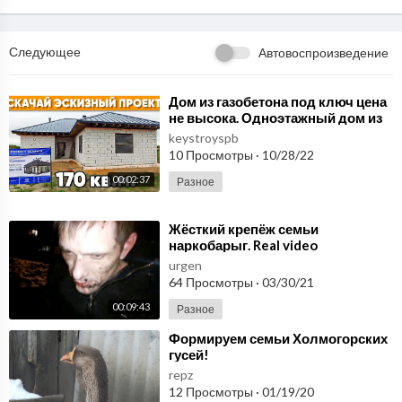
Следующее
Автовоспроизведение
⁣Дом из газобетона под ключ цена
не высока. Одноэтажный дом из
газобетона 170 кв.м. на две семьи
keystroyspb
| Ст
10 Просмотры
·
10/28/22
00:02:37
Разное
⁣Жёсткий крепёж семьи
наркобарыг. Real video
urgen
64 Просмотры
·
03/30/21
00:09:43
Разное
⁣Формируем семьи Холмогорских
гусей!
repz
12 Просмотры
·
01/19/20