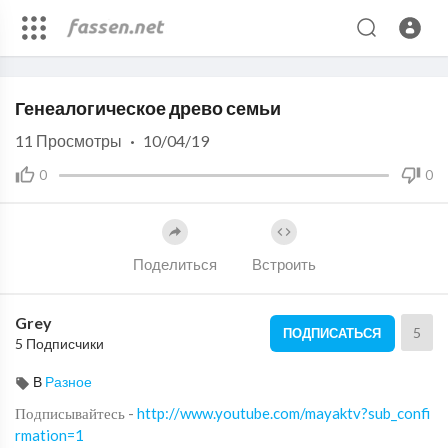
Code 150: Unknown error.
Генеалогическое древо семьи
Download File: https://www.youtube.com/watch?v=RS2dely0zQk
11
Просмотры
·
10/04/19
0
0
Поделиться
Встроить
Grey
5
ПОДПИСАТЬСЯ
5 Подписчики
В
Разное
Подписывайтесь -
http://www.youtube.com/mayaktv?sub_confi
rmation=1