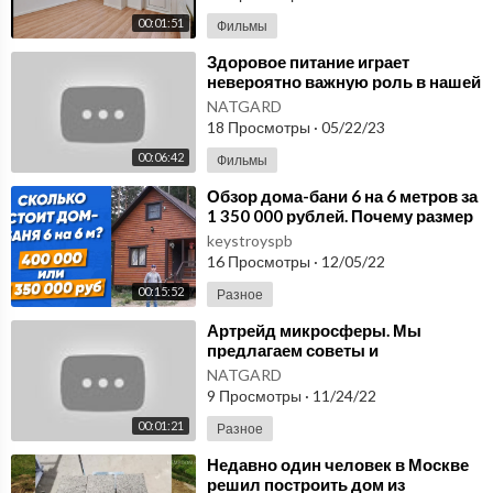
00:01:51
Фильмы
⁣Здоровое питание играет
невероятно важную роль в нашей
жизни. Продукция для здоровья
NATGARD
Микросферы.
18 Просмотры
·
05/22/23
00:06:42
Фильмы
⁣Обзор дома-бани 6 на 6 метров за
1 350 000 рублей. Почему размер
один, а цена в 3 раза дороже?
keystroyspb
16 Просмотры
·
12/05/22
00:15:52
Разное
⁣Артрейд микросферы. Мы
предлагаем советы и
рекомендации о том, как вести
NATGARD
более здоровый образ жизни
9 Просмотры
·
11/24/22
00:01:21
Разное
⁣Недавно один человек в Москве
решил построить дом из