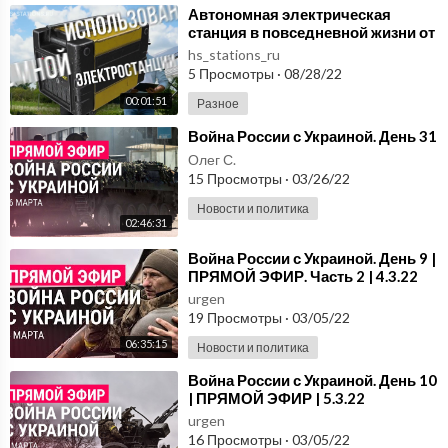
⁣Автономная электрическая
станция в повседневной жизни от
компании Флагман. Дешевле и
hs_stations_ru
выгоднее?
5 Просмотры
·
08/28/22
00:01:51
Разное
⁣Война России с Украиной. День 31
Олег С.
15 Просмотры
·
03/26/22
Новости и политика
02:46:31
⁣Война России с Украиной. День 9 |
ПРЯМОЙ ЭФИР. Часть 2 | 4.3.22
urgen
19 Просмотры
·
03/05/22
06:35:15
Новости и политика
⁣Война России с Украиной. День 10
| ПРЯМОЙ ЭФИР | 5.3.22
urgen
16 Просмотры
·
03/05/22