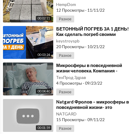
конопляных блоков.
HempDom
12 Просмотры
·
11/11/22
00:02:11
Разное
⁣БЕТОННЫЙ ПОГРЕБ ЗА 1 ДЕНЬ!
Как сделать погреб своими
руками?
keystroyspb
20 Просмотры
·
10/21/22
00:03:24
Разное
⁣Микросферы в повседневной
жизни человека. Компания -
лидер производитель лечебных
ТехПрод Здрав
микросфер.
4 Просмотры
·
09/23/22
00:04:40
Разное
⁣Natgard Фролов – микросферы в
повседневной жизни- это
отличный способ укрепить
NATGARD
здоровье!
15 Просмотры
·
09/11/22
00:01:59
Разное