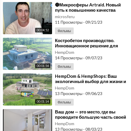
⁣🔵Микросферы Artraid. Новый
путь к повышению качества
жизни🔵
microsferu
11 Просмотры
·
09/21/23
00:04:52
Фильмы
⁣Костробетон производство.
Инновационное решение для
экологически здорового образа
HempDom
жизни.
14 Просмотры
·
09/07/23
00:01:54
Фильмы
⁣HempDom & HempShops: Ваш
экологичный выбор для жизни и
здоровья!
HempDom
13 Просмотры
·
09/06/23
00:01:14
Фильмы
⁣Ваш дом — это место, где вы
проводите большую часть своей
жизни!
HempDom
13 Просмотры
·
08/03/23