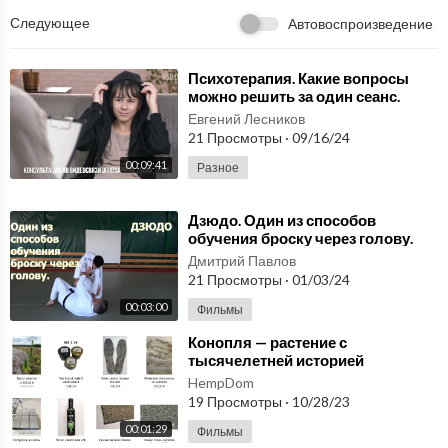
Следующее
Автовоспроизведение
⁣Психотерапия. Какие вопросы
можно решить за один сеанс.
Улучшить качество жизни и
Евгений Лесников
уменьшить приступы
21 Просмотры
·
09/16/24
00:09:41
Разное
⁣Дзюдо. Один из способов
обучения броску через голову.
Дмитрий Павлов
21 Просмотры
·
01/03/24
00:03:00
Фильмы
⁣Конопля — растение с
тысячелетней историей
использования в различных
HempDom
сферах жизни
19 Просмотры
·
10/28/23
человека/hempshops
00:01:29
Фильмы