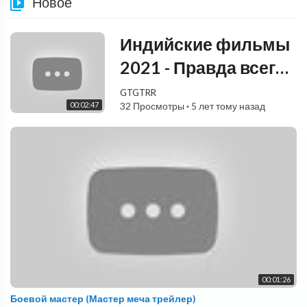
Новое
Индийские фильмы
2021 - Правда всегда
побеждает
GTGTRR
00:02:47
32 Просмотры
·
5 лет тому назад
00:01:26
Боевой мастер (Мастер меча трейлер)