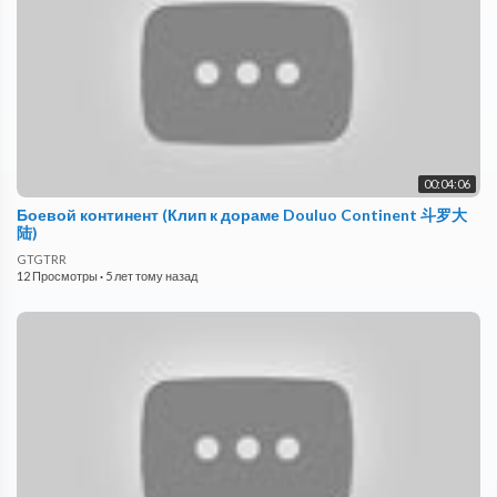
00:04:06
Боевой континент (Клип к дораме Douluo Continent 斗罗大
陆)
GTGTRR
12 Просмотры
·
5 лет тому назад